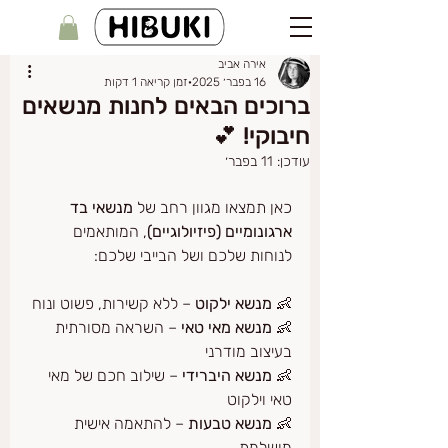
אירה אביב
16 בפבר׳ 2025
זמן קריאה 1 דקות
ברוכים הבאים לחנות מנשאים
חיבוקי! 💕
עודכן:
11 בפבר׳
כאן תמצאו מגוון רחב של 
מנשאי בד 
ארגונומיים (פיזיולוגיים)
, המותאמים 
לנוחות שלכם ושל הבייבי שלכם:
👶 
מנשא ילקוט
 – ללא קשירות, פשוט ונוח
👶 
מנשא מאי טאי
 – השראה מסורתית 
בעיצוב מודרני
👶 
מנשא היברידי
 – שילוב חכם של מאי 
טאי וילקוט
👶 
מנשא טבעות
 – להתאמה אישית 
מושלמת