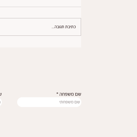
כתיבת תגובה...
לבישת שני מנשאים במקביל:
המדריך החם והשלם לנשיאת
שני תינוקות (נשיאת טנדם)
שם משפחה
ש