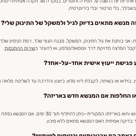
 אחריות יצרן לשנה על תפירה וחומרים. במקרה של תקלה אמיתית—מחליפ
שבילך, בלי טרטור ובלי בירוקרטיה.
זה מנשא מתאים בדיוק לגיל ולמשקל של התינוק שלי?
ת
: אני בוחנת את גיל התינוק, המשקל, מבנה הגוף שלך, רמת הניסיון שלך
 לקבל המלצה מדויקת דרך ווטסאפ/טלפון, או להעזר ב
שירות ההתנסות
.
פגישת ייעוץ אישית אחד-על-אחד?
יין, בוידאו או בשיחה, לקבלת ליווי מלא, כיוונון והדרכה עד לשליטה מלאה
ו החלפות אם המנשא חדש באריזה?
כן. כל עוד לא עשית בו שימוש והוא באריזתו המקורית—ניתן להחל
בדיקה אמיתית האם המנשא מתאים ללא סיכון.
באתר הם ארגונומיים ובטוחים לשימוש?