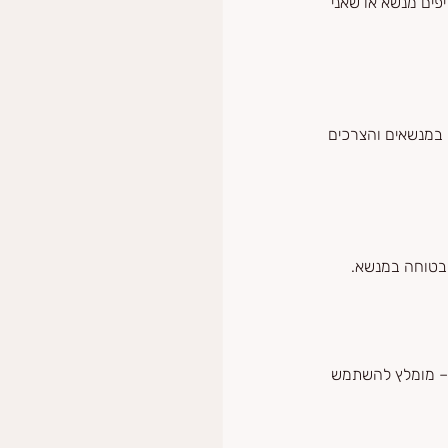
ים מנשא או שאני 
 במנשאים והצרכים 
 ובטוחה במנשא.
יף תוך 30 ימים. אם המנשא נפתח – מומלץ להשתמש 