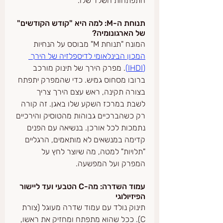
התפתחות השלד שלו.
תנוחת ה-M: למה היא "קודש הקודשים" 
של הארגונומיה?
המונח "תנוחת M" מבוסס על הנחיות 
המכון הבינלאומי לדיספלזיה של הירך 
(IHDI)
. מפרק הירך של תינוק מורכב 
ברובו מסחוס גמיש. כדי שהמפרק יתפתח 
בצורה תקינה, ראש עצם הירך צריך 
לשבת במרכז השקע שלו באגן. זה קורה 
רק כשהברכיים גבוהות מהטוסיק והירכיים 
נתמכות לכל אורכן. בנשיאה עם הפנים 
קדימה במנשאים לא מותאמים, הרגליים 
"תלויות" למטה, מה שיוצר לחץ על 
המפרק ועל המפשעה.
עמוד השדרה: מה-C הטבעי ועד ליישור 
הפיזיולוגי
תינוק נולד עם עמוד שדרה מעוגל (צורת 
C). ככל שהוא מתפתח ומחזיק את ראשו, 