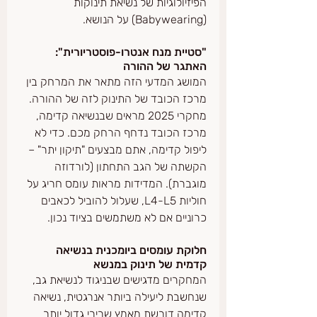
הפיזיולוגיות של נשיאת תינוקות 
(Babywearing) על הנושא.
"סטיית מנח אנטרו-פוסטריורית": 
האתגר של ההורה
המושג המדעי הזה מתאר את המרחק בין 
מרכז הכובד של התינוק לזה של ההורה. 
מחקרי 2025 מראים שבנשיאה קדימה, 
מרכז הכובד נדחף הרחק מכם. כדי לא 
ליפול קדימה, אתם מבצעים "תיקון יתר" – 
הקשתה של הגב התחתון (לורדוזה 
מוגברת). המדידות מראות עומס חריג על 
חוליות L4-L5, שעלול להוביל לכאבים 
כרוניים אם לא משתמשים בציוד נכון.
חלוקת עומסים ביומכנית בנשיאה 
קדמית של תינוק במנשא
המחקרים מדגישים שבניגוד לנשיאת גב, 
שנחשבת ליעילה ביותר אנרגטית, נשיאה 
קדימה דורשת מאמץ שרירי גדול יותר 