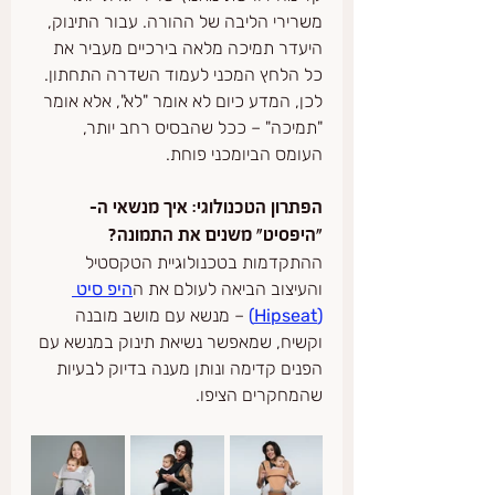
משרירי הליבה של ההורה. עבור התינוק, 
היעדר תמיכה מלאה בירכיים מעביר את 
כל הלחץ המכני לעמוד השדרה התחתון. 
לכן, המדע כיום לא אומר "לא", אלא אומר 
"תמיכה" – ככל שהבסיס רחב יותר, 
העומס הביומכני פוחת.
הפתרון הטכנולוגי: איך מנשאי ה-
"היפסיט" משנים את התמונה?
ההתקדמות בטכנולוגיית הטקסטיל 
והעיצוב הביאה לעולם את ה
היפ סיט 
(Hipseat)
 – מנשא עם מושב מובנה 
וקשיח, שמאפשר נשיאת תינוק במנשא עם 
הפנים קדימה ונותן מענה בדיוק לבעיות 
שהמחקרים הציפו.