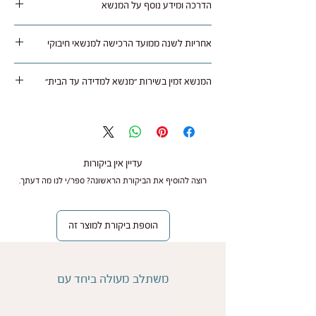
הדרכה ומידע נוסף על המנשא
באריזה מקורית תוך 30 ימים מתאריך רכישה בצירוף
חשבונית קניה, בניכוי עלות המשלוח (45 ש"ח).
לחצו כאן
אחריות לשנה ממועד הרכישה למנשאי חיבוקי
ניתן להחזיר את המוצר חזרה עם שליח שלנו בעלות
45 ש"ח או באמצעות דואר רשום על חשבונך.
ב"חיבוקי" חשוב לנו להעניק לך את חוויית הנשיאה
עם קבלת המנשא בחנות הוא נבדק ובמידה והכל תקין
המנשא זמין בשירות "מנשא למדידה עד הבית"
הטובה ביותר, ולכן כל מנשא נרכש בחנות או אצל
מתבצע החזר של עלות המנשא ללא דמי משלוח
משווק מורשה מגיע עם אחריות לשנה ממועד הרכישה
באפשרותך להזמין את המנשא בשירות מדידה בבית
לאמצעי תשלום איתו בוצעה העסקה.
בהצגת חשבונית הקניה.
ולהחזיר במידה והוא לא מתאים. עלות השירות 90
ש"ח, לפרטים
לחצו כאן
האחריות נועדה להבטיח שתקבלו מנשא איכותי, אמין
עדיין אין ביקורות
ובטיחותי לשימוש יומיומי.
רוצה להוסיף את הביקורת הראשונה? ספר/י לנו מה דעתך.
על מה חלה האחריות?
הוספת ביקורת למוצר זה
אנו עומדים מאחורי איכות המוצרים שלנו ומתחייבים
לתקן או להחליף כל פגם ייצור במקרים הבאים:
משתלב מעולה ביחד עם
פגמים בסוגרים
פגמים בחגורת המנשא