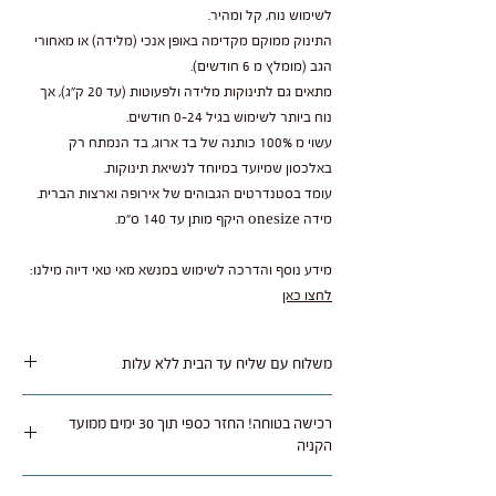
לשימוש נוח, קל ומהיר.
התינוק ממוקם מקדימה באופן אנכי (מלידה) או מאחורי
הגב (מומלץ מ 6 חודשים).
מתאים גם לתינוקות מלידה ולפעוטות (עד 20 ק"ג), אך
נוח ביותר לשימוש בגיל 0-24 חודשים.
עשוי מ 100% כותנה של בד ארוג, בד הנמתח רק
באלכסון שמיועד במיוחד לנשיאת תינוקות.
עומד בסטנדרטים הגבוהים של אירופה וארצות הברית.
מידה onesize היקף מותן עד 140 ס"מ.
מידע נוסף והדרכה לשימוש במנשא מאי טאי דיוה מילנו:
לחצו כאן
משלוח עם שליח עד הבית ללא עלות
משלוח נאסף בימי שלישי / חמישי ומסופק תוך 1 עד 5
רכישה בטוחה! החזר כספי תוך 30 ימים ממועד
ימי עסקים לרוב איזורי הארץ.
הקניה
ניתן להחזיר או להחליף מוצר שלא היה בו שימוש