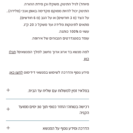
מיוחד) לגיל התינוק, משקלו וכן מידת ההורה.
התינוק יכול להיות ממוקם מקדימה באופן אנכי (מלידה) ,
על הצד (מ 3 חודשים) או על הגב (מ 6 חודשים).
מתאים לתינוקות מלידה ועד משקל כ 20 ק"ג.
עשוי מ 100% כותנה.
עומד בסטנדרטים הגבוהים של אירופה.
למה מנשא בד ארוג ארוך נחשב למלך המנשאים?
תגלו
כאן
מידע נוסף והדרכה לשימוש במנשאי דידימוס
לחצו כאן
.
במלאי! זמין למשלוח עם שליח עד הבית.
משלוח נאסף בימי שלישי / חמישי ומסופק תוך 1 עד 5
רכישה בטוחה! החזר כספי תוך 30 ימים ממועד
ימי עסקים לרוב איזורי הארץ.
הקניה
ניתן להחזיר או להחליף מוצר שלא היה בו שימוש
הדרכה ומידע נוסף על המנשא
באריזה מקורית תוך 30 ימים מתאריך רכישה בצירוף