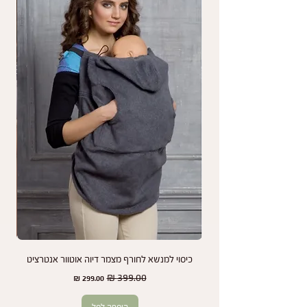
על מה אין אחריות?
האחריות אינה חלה על בלאי כתוצאה משימוש רגיל,
נזקים עקב שימוש לא תקין, או שינויי צבע שנגרמים
כתוצאה מחשיפה לשמש או כביסות תכופות.
נמליץ לך לעיין בהוראות התחזוקה והשימוש במנשא
כדי להאריך את חיי המוצר שלך ולשמור על מראהו
לאורך זמן.
אנחנו כאן כדי להבטיח שתמיד תהיו מרוצים מהמנשא
שלכם ותיהנו משקט נפשי בכל שלב.
כיסוי למנשא לחורף מצמר דיוה אוטוור אנטרציט
זוג
מחיר רגיל
מחיר מבצע