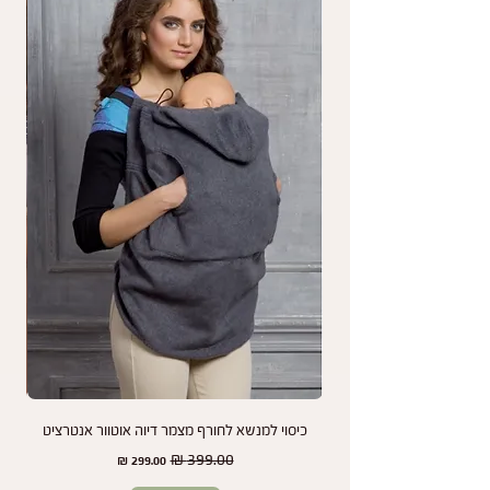
פגמים בתפירה
על מה אין אחריות?
האחריות אינה חלה על בלאי כתוצאה משימוש רגיל,
נזקים עקב שימוש לא תקין, או שינויי צבע שנגרמים
כתוצאה מחשיפה לשמש או כביסות תכופות.
נמליץ לך לעיין בהוראות התחזוקה והשימוש במנשא
כדי להאריך את חיי המוצר שלך ולשמור על מראהו
לאורך זמן.
אנחנו כאן כדי להבטיח שתמיד תהיו מרוצים מהמנשא
שלכם ותיהנו משקט נפשי בכל שלב.
כיסוי למנשא לחורף מצמר דיוה אוטוור אנטרציט
זוג
מחיר רגיל
מחיר מבצע