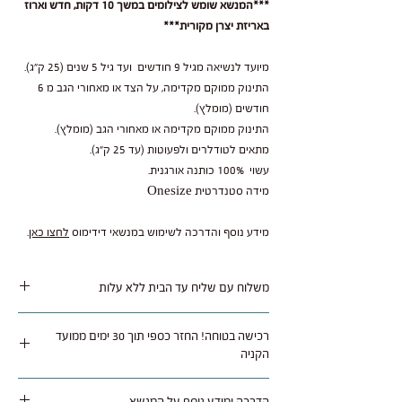
***המנשא שומש לצילומים במשך 10 דקות, חדש וארוז
באריזת יצרן מקורית***
מיועד לנשיאה מגיל 9 חודשים ועד גיל 5 שנים (25 ק"ג).
התינוק ממוקם מקדימה, על הצד או מאחורי הגב מ 6
חודשים (מומלץ).
התינוק ממוקם מקדימה או מאחורי הגב (מומלץ).
מתאים לטודלרים ולפעוטות (עד 25 ק"ג).
עשוי 100% כותנה אורגנית.
מידה סטנדרטית Onesize
מידע נוסף והדרכה לשימוש במנשאי דידימוס
לחצו כאן
.
משלוח עם שליח עד הבית ללא עלות
משלוח נאסף בימי שלישי / חמישי ומסופק תוך 1 עד 5
רכישה בטוחה! החזר כספי תוך 30 ימים ממועד
ימי עסקים לרוב איזורי הארץ.
הקניה
ניתן להחזיר או להחליף מוצר שלא היה בו שימוש