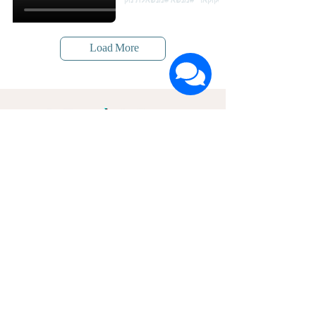
Load More
הרשמה לעדכונים על חדשות ומבצעים
שם פרטי
שם משפחה
דוא"ל
אני מאשר/ת קבלת דיוור ואת
מדיניות הפרטיות
אני בפנים