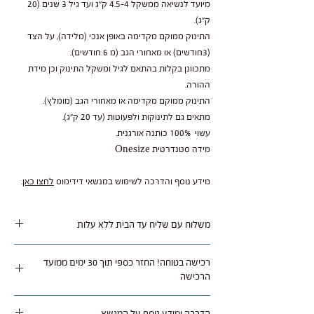
מיועד לנשיאה ממשקל 4.5-4 ק"ג ועד גיל 3 שנים (20
ק"ג).
התינוק ממוקם מקדימה באופן אנכי (מלידה), על הצד
(3חודשים) או מאחורי הגב (מ 6 חודשים).
מתכוונן בקלות בהתאם לגיל ומשקל התינוק וכן מידת
ההורה.
התינוק ממוקם מקדימה או מאחורי הגב (מומלץ).
מתאים גם לתינוקות ולפעוטות (עד 20 ק"ג).
עשוי 100% כותנה אורגנית.
מידה סטנדרטית Onesize
מידע נוסף והדרכה לשימוש במנשאי דידימוס
לחצו כאן
.
משלוח עם שליח עד הבית ללא עלות
משלוח נאסף בימי שלישי / חמישי ומסופק תוך 1 עד 5
רכישה בטוחה! החזר כספי תוך 30 ימים ממועד
ימי עסקים לרוב איזורי הארץ.
הרכישה
ניתן להחזיר או להחליף מוצר שלא היה בו שימוש