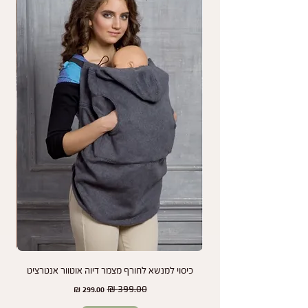
פגמים בתפירה
על מה אין אחריות?
האחריות אינה חלה על בלאי כתוצאה משימוש רגיל,
נזקים עקב שימוש לא תקין, או שינויי צבע שנגרמים
כתוצאה מחשיפה לשמש או כביסות תכופות.
נמליץ לך לעיין בהוראות התחזוקה והשימוש במנשא
כדי להאריך את חיי המוצר שלך ולשמור על מראהו
לאורך זמן.
אנחנו כאן כדי להבטיח שתמיד תהיו מרוצים מהמנשא
שלכם ותיהנו משקט נפשי בכל שלב.
כיסוי למנשא לחורף מצמר דיוה אוטוור אנטרציט
זוג
מחיר רגיל
מחיר מבצע