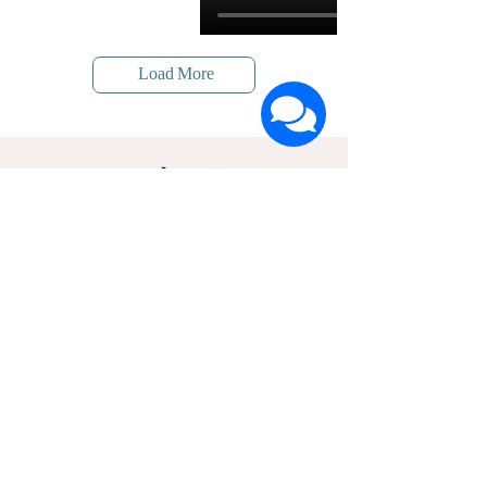
Load More
הרשמה לעדכונים על חדשות ומבצעים
שם פרטי
שם משפחה
דוא"ל
אני מאשר/ת קבלת דיוור ואת
מדיניות הפרטיות
אני בפנים