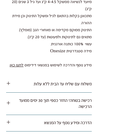
מיועד לנשיאה ממשקל 4-4.5 ק"ג ועד גיל 3 שנים (20
ק"ג).
מתכוונן בקלות בהתאם לגיל ומשקל התינוק וכן מידת
ההורה.
התינוק ממוקם מקדימה או מאחורי הגב (מומלץ).
מתאים גם לתינוקות ולפעוטות (עד 20 ק"ג).
עשוי 100% כותנה אורגנית.
מידה סטנדרטית Onesize
מידע נוסף והדרכה לשימוש במנשאי דידימוס
לחצו כאן
.
משלוח עם שליח עד הבית ללא עלות
משלוח נאסף בימי שלישי / חמישי ומסופק תוך 1 עד 5
רכישה בטוחה! החזר כספי תוך 30 ימים ממועד
ימי עסקים לרוב איזורי הארץ.
הרכישה
ניתן להחזיר או להחליף מוצר שלא היה בו שימוש
הדרכה ומידע נוסף על המנשא
באריזה מקורית תוך 30 ימים מתאריך רכישה בצירוף
חשבונית קניה, בניכוי עלות המשלוחים הלוך ושוב.
לחצו כאן