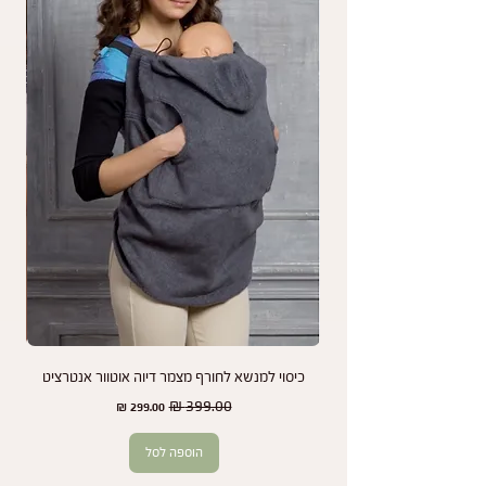
על מה אין אחריות?
האחריות אינה חלה על בלאי כתוצאה משימוש רגיל,
נזקים עקב שימוש לא תקין, או שינויי צבע שנגרמים
כתוצאה מחשיפה לשמש או כביסות תכופות.
נמליץ לך לעיין בהוראות התחזוקה והשימוש במנשא
כדי להאריך את חיי המוצר שלך ולשמור על מראהו
לאורך זמן.
אנחנו כאן כדי להבטיח שתמיד תהיו מרוצים מהמנשא
שלכם ותיהנו משקט נפשי בכל שלב.
כיסוי למנשא לחורף מצמר דיוה אוטוור אנטרציט
זוג
מחיר רגיל
מחיר מבצע
הוספה לסל