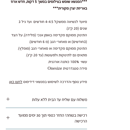
***המנשא שומש בצילומים במשך 5 דקות, חדש ארוז
באריזת יצרן מקורית***
מיועד לנשיאה ממשקל 4-4.5 חודשים ועד גיל 3
שנים (20 ק"ג).
התינוק ממוקם מקדימה באופן אנכי (מלידה), על הצד
(3חודשים) או מאחורי הגב (מ 6 חודשים).
התינוק ממוקם מקדימה או מאחורי הגב (מומלץ).
מתאים גם לתינוקות ולפעוטות (עד 20 ק"ג).
עשוי 100% כותנה אורגנית.
מידה סטנדרטית Onesize
מידע נוסף והדרכה לשימוש במנשאי דידימוס
לחצו כאן
.
משלוח עם שליח עד הבית ללא עלות
משלוח נאסף בימי שלישי / חמישי ומסופק תוך 1 עד 5
רכישה בטוחה! החזר כספי תוך 30 ימים ממועד
ימי עסקים לרוב איזורי הארץ.
הרכישה