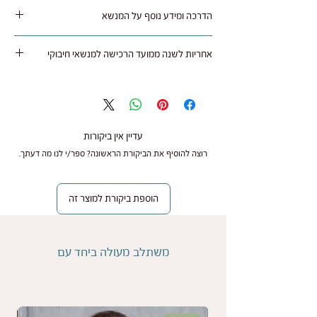
ניתן להחזיר או להחליף מוצר שלא היה בו שימוש
הדרכה ומידע נוסף על המנשא
באריזה מקורית תוך 30 ימים מתאריך רכישה בצירוף
חשבונית קניה, בניכוי עלות המשלוחים הלוך ושוב.
לחצו כאן
אחריות לשנה ממועד הרכישה למנשאי חיבוקי
ניתן להחזיר את המוצר חזרה עם שליח שלנו בעלות
45 ש"ח לכיוון או באמצעות דואר רשום על חשבונך.
ב"חיבוקי" חשוב לנו להעניק לך את חוויית הנשיאה
עם קבלת המנשא בחנות הוא נבדק ובמידה והכל תקין
הטובה ביותר, ולכן כל מנשא נרכש בחנות או אצל
מתבצע החזר של עלות המנשא ללא דמי משלוח
משווק מורשה מגיע עם אחריות לשנה ממועד הרכישה
לאמצעי תשלום איתו בוצעה העסקה.
בהצגת חשבונית הקניה.
עדיין אין ביקורות
רוצה להוסיף את הביקורת הראשונה? ספר/י לנו מה דעתך.
האחריות נועדה להבטיח שתקבלו מנשא איכותי, אמין
ובטיחותי לשימוש יומיומי.
הוספת ביקורת למוצר זה
על מה חלה האחריות?
משתלב מעולה ביחד עם
אנו עומדים מאחורי איכות המוצרים שלנו ומתחייבים
לתקן או להחליף כל פגם ייצור במקרים הבאים:
פגמים בסוגרים