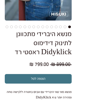
מנשא היברידי מתכוונן
לתינוק דידימוס
Didyklick ראסטי רד
מחיר
מחיר
 ‏899.00 ‏₪ 
רגיל
מבצע
הוספה לסל
מנשא מאי טאי היברידי עם אבזם בחגורה ללבישה נוחה
ומהירה יותר DidyKlick 4 u