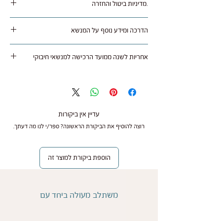
.מדיניות ביטול והחזרה
ימי עסקים לרוב איזורי הארץ.
ניתן להחזיר מוצר שלא היה בו שימוש באריזה מקורית
הדרכה ומידע נוסף על המנשא
תוך 14 ימים מתאריך קבלת המוצר בצירוף חשבונית
קניה, בניכוי עלות המשלוח (45 ש"ח) ועמלות אם יש.
ל
חצו כאן
אחריות לשנה ממועד הרכישה למנשאי חיבוקי
משלוח חזרה על חשבון הקונה.
ב"חיבוקי" חשוב לנו להעניק לך את חוויית הנשיאה
במידה והמנשא מוחזר אין להשתמש בו (מותר רק
הטובה ביותר, ולכן כל מנשא נרכש בחנות או אצל
למדוד), ויש להחזירו בחזרה ארוז באריזה מקורית,
משווק מורשה מגיע עם אחריות לשנה ממועד הרכישה
יתקבל מוצר שלא היה בו שימוש בלבד.
בהצגת חשבונית הקניה.
עדיין אין ביקורות
רוצה להוסיף את הביקורת הראשונה? ספר/י לנו מה דעתך.
ניתן להחזיר את המוצר חזרה עם שליח שלנו בעלות
האחריות נועדה להבטיח שתקבלו מנשא איכותי, אמין
45 ש"ח או באמצעות דואר רשום על חשבונך.
ובטיחותי לשימוש יומיומי.
הוספת ביקורת למוצר זה
עם קבלת המנשא בחנות הוא נבדק ובמידה והכל תקין
על מה חלה האחריות?
מתבצע החזר של עלות המנשא ללא דמי משלוח
ועמלות לאמצעי תשלום איתו בוצעה העסקה.
משתלב מעולה ביחד עם
אנו עומדים מאחורי איכות המוצרים שלנו ומתחייבים
לתקן או להחליף כל פגם ייצור במקרים הבאים: