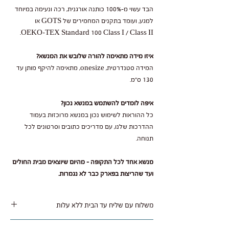
הבד עשוי מ-100% כותנה אורגנית, רכה ונעימה במיוחד
למגע, ועומד בתקנים המחמירים של GOTS או
OEKO-TEX Standard 100 Class I / Class II.
איזו מידה מתאימה להורה שלובש את המנשא?
המידה סטנדרטית, onesize, מתאימה להיקף מותן עד
130 ס"מ.
איפה לומדים להשתמש במנשא נכון?
כל ההוראות לשימוש נכון במנשא מרוכזות בעמוד
ההדרכות שלנו, עם מדריכים כתובים וסרטונים לכל
תנוחה.
מנשא אחד לכל התקופה - מהיום שיוצאים מבית החולים
ועד שהריצות בפארק כבר לא נגמרות.
משלוח עם שליח עד הבית ללא עלות
משלוח נאסף בימי שלישי / חמישי ומסופק תוך 1 עד 3