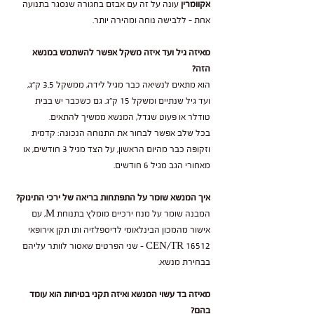
אקוומרין
עונה על זה עם אבזם בחגורה שנסגר בתנועה
אחת - ללבישה נוחה ומהירה יותר.
מאיזה גיל ועד איזה משקל אפשר להשתמש במנשא
הזה?
הוא מתאים לנשיאה כבר מגיל לידה, ממשקל 3.5 ק"ג,
ועד גיל שנתיים ומשקל 15 ק"ג. גם כשכבר יש בבית
טודלר או פעוט שגדל, המנשא ממשיך להתאים.
בכל שלב אפשר לבחור את התנוחה הנכונה: קדמית
וזקופה כבר מהיום הראשון, על הצד מגיל 3 חודשים, או
מאחורי הגב מגיל 6 חודשים.
איך המנשא שומר על התפתחות בריאה של ירכי התינוק?
המבנה שומר על מנח ירכיים מומלץ בתנוחת M, עם
אישור מהמכון הבינלאומי לדיספלזיה ותו תקן אירופאי
CEN/TR 16512 - שני הפרטים שאסור לוותר עליהם
בבחירת מנשא.
מאיזה בד עשוי המנשא ואיזה תקני בטיחות הוא עומד
בהם?