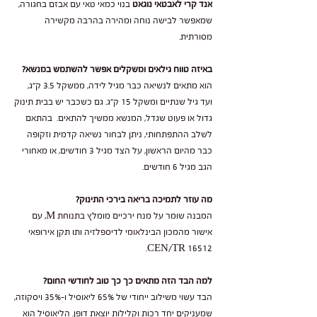
אנד קרי לאבטאי נוגאט
בנוי כמאי טאי עם אבזם בחגורה,
שמאפשר לבישה נוחה ומהירה בהרבה מקשירה
מסורתית.
באיזה טווח גילאים ומשקלים אפשר להשתמש במנשא?
הוא מתאים לנשיאה כבר מגיל לידה, ממשקל 3.5 ק"ג,
ועד גיל שנתיים ומשקל 15 ק"ג. גם כשכבר יש בבית תינוק
גדול או פעוט שגדל, המנשא ממשיך להתאים. בהתאם
לשלב ההתפתחותי, ניתן לבחור נשיאה קדמית וזקופה
כבר מהיום הראשון, על הצד מגיל 3 חודשים, או מאחורי
הגב מגיל 6 חודשים.
מה עוזר לתמיכה בריאה בירכי התינוק?
המבנה שומר על מנח ירכיים מומלץ בתנוחת M, עם
אישור מהמכון הבינלאומי לדיספלזיה ותו תקן אירופאי
CEN/TR 16512.
למה הבד הזה מתאים כך כך טוב לחודשי החום?
הבד עשוי משילוב ייחודי של 65% ליאוסיל ו-35% ויסקוזה,
שמעניקים יחד רכות וקלילות יוצאת דופן. הליאוסיל הוא