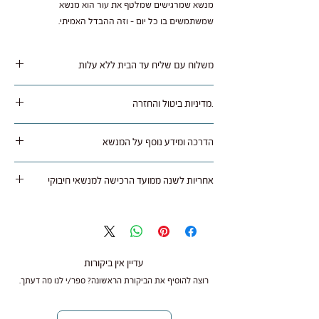
מנשא שמרגישים שמלטף את עור הוא מנשא
שמשתמשים בו כל יום - וזה ההבדל האמיתי.
משלוח עם שליח עד הבית ללא עלות
משלוח נאסף בימי שלישי / חמישי ומסופק תוך 1 עד 3
.מדיניות ביטול והחזרה
ימי עסקים לרוב איזורי הארץ.
ניתן להחזיר מוצר שלא היה בו שימוש באריזה מקורית
הדרכה ומידע נוסף על המנשא
תוך 14 ימים מתאריך קבלת המוצר בצירוף חשבונית
קניה, בניכוי עלות המשלוח (45 ש"ח) ועמלות אם יש.
ל
חצו כאן
אחריות לשנה ממועד הרכישה למנשאי חיבוקי
משלוח חזרה על חשבון הקונה.
ב"חיבוקי" חשוב לנו להעניק לך את חוויית הנשיאה
במידה והמנשא מוחזר אין להשתמש בו (מותר רק
הטובה ביותר, ולכן כל מנשא נרכש בחנות או אצל
למדוד), ויש להחזירו בחזרה ארוז באריזה מקורית,
משווק מורשה מגיע עם אחריות לשנה ממועד הרכישה
יתקבל מוצר שלא היה בו שימוש בלבד.
בהצגת חשבונית הקניה.
עדיין אין ביקורות
רוצה להוסיף את הביקורת הראשונה? ספר/י לנו מה דעתך.
ניתן להחזיר את המוצר חזרה עם שליח שלנו בעלות
האחריות נועדה להבטיח שתקבלו מנשא איכותי, אמין
45 ש"ח או באמצעות דואר רשום על חשבונך.
ובטיחותי לשימוש יומיומי.