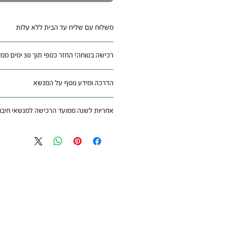
משלוח עם שליח עד הבית ללא עלות
רכישה בטוחה! החזר כספי תוך 30 ימים ממועד הקניה
לרוב איזורי הארץ.
ניתן להחזיר או להחליף מוצר שלא היה בו ש
הדרכה ומידע נוסף על המנשא
30 ימים מתאריך רכישה בצירוף חשבונית קנ
(45 ש"ח).
לחצו כאן
אחריות לשנה ממועד הרכישה למנשאי חיבוק
באמצעות דואר רשום על חשבונך.
ב"חיבוקי" חשוב לנו להעניק לך את חוויית ה
עם קבלת המנשא בחנות הוא נבדק ובמידה 
כל מנשא נרכש בחנות או אצל משווק מורשה
של עלות המנשא ללא דמי משלוח לאמצעי ת
ממועד הרכישה בהצגת חשבונית הקניה.
העסקה.
האחריות נועדה להבטיח שתקבלו מנשא איכות
לשימוש יומיומי.
על מה חלה האחריות?