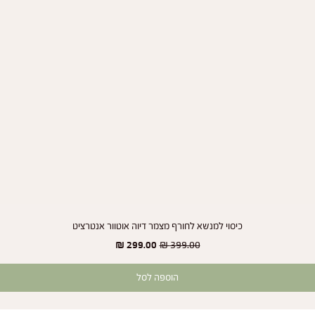
תצוגה מהירה
כיסוי למנשא לחורף מצמר דיוה אוטוור אנטרציט
מחיר רגיל
מחיר מבצע
הוספה לסל