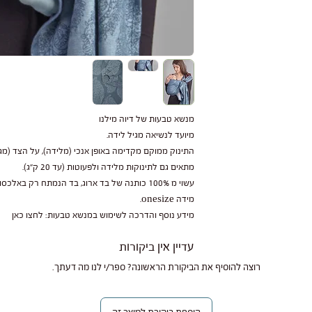
תחייבים לתקן או להחליף
מנשא טבעות של דיוה מילנו
מיועד לנשיאה מגיל לידה.
התינוק ממוקם מקדימה באופן אנכי (מלידה), על הצד (מגיל 3 חודשים) או מאחורי הגב (מ 6 חודש
 רגיל, נזקים עקב
מתאים גם לתינוקות מלידה ולפעוטות (עד 20 ק"ג).
תוצאה מחשיפה לשמש או
עשוי מ 100% כותנה של בד ארוג, בד הנמתח רק באלכסון, המיועד במיוחד לנשיאת תינוקות.
מידה onesize.
מידע נוסף והדרכה לשימוש במנשא טבעות: לחצו כאן
 במנשא כדי להאריך את
עדיין אין ביקורות
.
רוצה להוסיף את הביקורת הראשונה? ספר/י לנו מה דעתך.
 מהמנשא שלכם ותיהנו