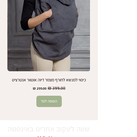
כתוצאה מחשיפה לשמש או כביסות תכופות.
נמליץ לך לעיין בהוראות התחזוקה והשימוש במנשא
כדי להאריך את חיי המוצר שלך ולשמור על מראהו
לאורך זמן.
אנחנו כאן כדי להבטיח שתמיד תהיו מרוצים מהמנשא
שלכם ותיהנו משקט נפשי בכל שלב.
כיסוי למנשא לחורף מצמר דיוה אוטוור אנטרציט
זוג
מחיר רגיל
מחיר מבצע
הוספה לסל
שווה לעקוב אחרינו באינסטה