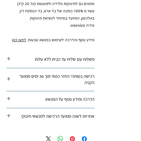
מתאים גם לתינוקות מלידה ולפעוטות (עד 20 ק"ג).
עשוי מ 100% כותנה של בד ארוג, בד הנמתח רק
באלכסון, המיועד במיוחד לנשיאת תינוקות.
מידה onesize.
מידע נוסף והדרכה לשימוש במנשא טבעות:
לחצו כאן
משלוח עם שליח עד הבית ללא עלות
משלוח נאסף בימי שלישי / חמישי ומסופק תוך 1 עד 5
רכישה בטוחה! החזר כספי תוך 30 ימים ממועד
ימי עסקים לרוב איזורי הארץ.
הקניה
ניתן להחזיר או להחליף מוצר שלא היה בו שימוש
הדרכה ומידע נוסף על המנשא
באריזה מקורית תוך 30 ימים מתאריך רכישה בצירוף
חשבונית קניה, בניכוי עלות המשלוח (45 ש"ח).
לחצו כאן
אחריות לשנה ממועד הרכישה למנשאי חיבוקי
ניתן להחזיר את המוצר חזרה עם שליח שלנו בעלות
45 ש"ח או באמצעות דואר רשום על חשבונך.
ב"חיבוקי" חשוב לנו להעניק לך את חוויית הנשיאה
עם קבלת המנשא בחנות הוא נבדק ובמידה והכל תקין
הטובה ביותר, ולכן כל מנשא נרכש בחנות או אצל
מתבצע החזר של עלות המנשא ללא דמי משלוח