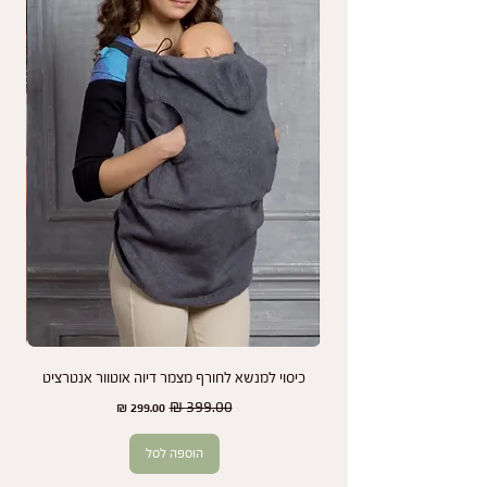
על מה אין אחריות?
האחריות אינה חלה על בלאי כתוצאה משימוש רגיל,
נזקים עקב שימוש לא תקין, או שינויי צבע שנגרמים
כתוצאה מחשיפה לשמש או כביסות תכופות.
נמליץ לך לעיין בהוראות התחזוקה והשימוש במנשא
כדי להאריך את חיי המוצר שלך ולשמור על מראהו
לאורך זמן.
אנחנו כאן כדי להבטיח שתמיד תהיו מרוצים מהמנשא
שלכם ותיהנו משקט נפשי בכל שלב.
כיסוי למנשא לחורף מצמר דיוה אוטוור אנטרציט
זוג
מחיר רגיל
מחיר מבצע
הוספה לסל