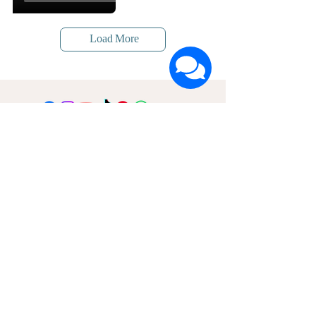
Load More
הרשמה לעדכונים על חדשות ומבצעים
שם פרטי
שם משפחה
דוא"ל
אני מאשר/ת קבלת דיוור ואת
מדיניות הפרטיות
אני בפנים