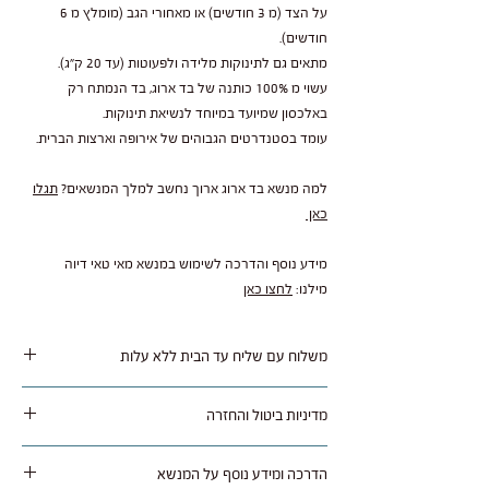
על הצד (מ 3 חודשים) או מאחורי הגב (מומלץ מ 6
חודשים).
מתאים גם לתינוקות מלידה ולפעוטות (עד 20 ק"ג).
עשוי מ 100% כותנה של בד ארוג, בד הנמתח רק
באלכסון שמיועד במיוחד לנשיאת תינוקות.
עומד בסטנדרטים הגבוהים של אירופה וארצות הברית.
למה מנשא בד ארוג ארוך נחשב למלך המנשאים?
תגלו
כאן
מידע נוסף והדרכה לשימוש במנשא מאי טאי דיוה
מילנו:
לחצו כאן
משלוח עם שליח עד הבית ללא עלות
משלוח נאסף בימי שלישי / חמישי ומסופק תוך 1 עד 5
מדיניות ביטול והחזרה
ימי עסקים לרוב איזורי הארץ.
המוצר נמכר בסוף עונה עם 30% הנחה, אין אפשרות
הדרכה ומידע נוסף על המנשא
לביטול עסקה.