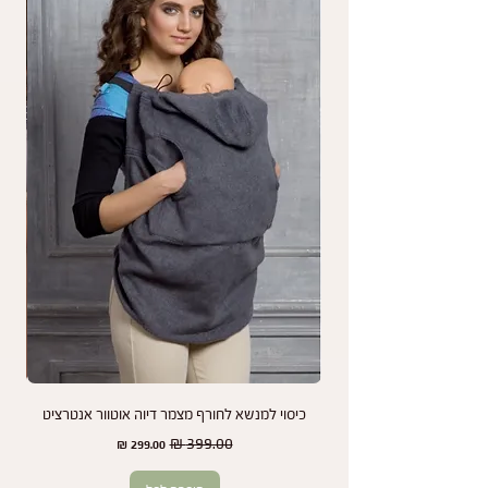
על מה אין אחריות?
האחריות אינה חלה על בלאי כתוצאה משימוש רגיל,
נזקים עקב שימוש לא תקין, או שינויי צבע שנגרמים
כתוצאה מחשיפה לשמש או כביסות תכופות.
נמליץ לך לעיין בהוראות התחזוקה והשימוש במנשא
כדי להאריך את חיי המוצר שלך ולשמור על מראהו
לאורך זמן.
אנחנו כאן כדי להבטיח שתמיד תהיו מרוצים מהמנשא
שלכם ותיהנו משקט נפשי בכל שלב.
כיסוי למנשא לחורף מצמר דיוה אוטוור אנטרציט
זוג
מחיר רגיל
מחיר מבצע