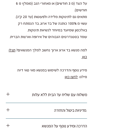
על הצד (מ 3 חודשים) או מאחורי הגב (מומלץ מ 6
חודשים).
מתאים גם לתינוקות מלידה ולפעוטות (עד 20 ק"ג).
עשוי מ 100% כותנה של בד ארוג, בד הנמתח רק
באלכסון שמיועד במיוחד לנשיאת תינוקות.
עומד בסטנדרטים הגבוהים של אירופה וארצות הברית.
למה מנשא בד ארוג ארוך נחשב למלך המנשאים?
תגלו
כאן
מידע נוסף והדרכה לשימוש במנשא מאי טאי דיוה
מילנו:
לחצו כאן
משלוח עם שליח עד הבית ללא עלות
משלוח נאסף בימי שלישי / חמישי ומסופק תוך 1 עד 5
.מדיניות ביטול והחזרה
ימי עסקים לרוב איזורי הארץ.
המוצר נמכר בסוף עונה עם 30% הנחה, אין אפשרות
הדרכה ומידע נוסף על המנשא
לביטול עסקה.