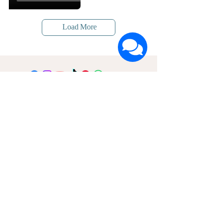
Load More
הרשמה לעדכונים על חדשות ומבצעים
שם פרטי
שם משפחה
דוא"ל
אני מאשר/ת קבלת דיוור ואת
מדיניות הפרטיות
אני בפנים