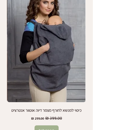
על מה אין אחריות?
האחריות אינה חלה על בלאי כתוצאה משימוש רגיל,
נזקים עקב שימוש לא תקין, או שינויי צבע שנגרמים
כתוצאה מחשיפה לשמש או כביסות תכופות.
נמליץ לך לעיין בהוראות התחזוקה והשימוש במנשא
כדי להאריך את חיי המוצר שלך ולשמור על מראהו
לאורך זמן.
אנחנו כאן כדי להבטיח שתמיד תהיו מרוצים מהמנשא
שלכם ותיהנו משקט נפשי בכל שלב.
כיסוי למנשא לחורף מצמר דיוה אוטוור אנטרציט
זוג
מחיר רגיל
מחיר מבצע