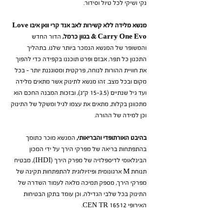
נקי ושיקי לכל טיול וסידור.
מנשא מלידה ללא קשירות לאב אנד קרי וואן איבו Love
& Carry One Evo בגוון כרמל,
הדור החדש
והמשופר של המנשא הנמכר ביותר שלנו. בתהליך
התכנון כל תפר, אבזם ופרט תוכננו בקפידה כדי להפוך
את חוויית ההורות לנוחה, פרקטית ומסוגננת יותר – בכל
מקום ובכל מצב. זהו מנשא לתינוק אשר מתאים מלידה
ועד גיל שנתיים (3.5–15 ק"ג), ובזכות המבנה החכם הוא
מתכוונן בקלות, מתאים את עצמו לגיל ומשקל של התינוק
וכן למידה של ההורה.
בהיבט האורתופדי והבריאותי,
המנשא מוכר כתומך
בהתפתחות בריאה של מפרקי הירך על ידי המכון
הבינלאומי לדיספלזיה של מפרק הירך (IHDI), מבטיח
תנוחת M ארגונומית ופיזיולוגית להתפתחות תקינה של
מפרקי הירך, מספק תמיכה מלאה לעמוד השדרה של
התינוק בכל שלבי הגדילה, וכן עומד בתקן הבטיחות
האירופי CEN TR 16512.