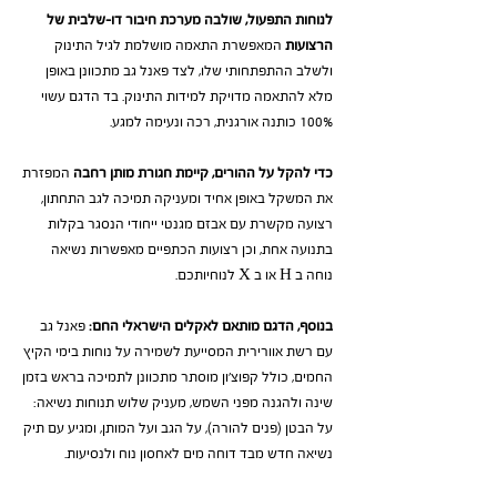
לנוחות התפעול, שולבה מערכת חיבור דו-שלבית של
הרצועות
המאפשרת התאמה מושלמת לגיל התינוק
ולשלב ההתפתחותי שלו, לצד פאנל גב מתכוונן באופן
מלא להתאמה מדויקת למידות התינוק. בד הדגם עשוי
100% כותנה אורגנית, רכה ונעימה למגע.
כדי להקל על ההורים, קיימת חגורת מותן רחבה
המפזרת
את המשקל באופן אחיד ומעניקה תמיכה לגב התחתון,
רצועה מקשרת עם אבזם מגנטי ייחודי הנסגר בקלות
בתנועה אחת, וכן רצועות הכתפיים מאפשרות נשיאה
נוחה ב H או ב X לנוחיותכם.
בנוסף, הדגם מותאם לאקלים הישראלי החם:
פאנל גב
עם רשת אוורירית המסייעת לשמירה על נוחות בימי הקיץ
החמים, כולל קפוצ'ון מוסתר מתכוונן לתמיכה בראש בזמן
שינה ולהגנה מפני השמש, מעניק שלוש תנוחות נשיאה:
על הבטן (פנים להורה), על הגב ועל המותן, ומגיע עם תיק
נשיאה חדש מבד דוחה מים לאחסון נוח ולנסיעות.