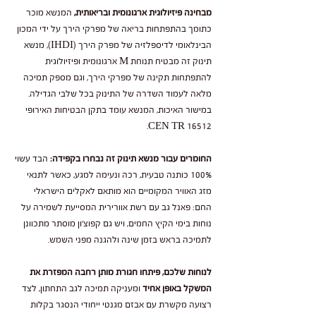
מבחינה פיזיולוגית ארגונומית ובריאותית,
המנשא מוכר
כתומך בהתפתחות בריאה של מפרקי הירך על ידי המכון
הבינלאומי לדיספלזיה של מפרק הירך (IHDI), מנשא
תינוק זה מבטיח תנוחת M ארגונומית ופיזיולוגית
להתפתחות תקינה של מפרקי הירך, וגם מספק תמיכה
מלאה לעמוד השדרה של התינוק בכל שלבי הגדילה.
במישור האיכות, המנשא עומד בתקן הבטיחות האירופי
CEN TR 16512.
החומרים עבור מנשא תינוק זה נבחרו בקפידה:
הבד עשוי
100% כותנה טבעית, רכה ונעימה למגע, כאשר לתנאי
מזג האוויר המקומיים הוא מותאם לאקלים הישראלי
החם: פאנל גב עם רשת אוורירית המסייעת לשמירה על
נוחות בימי הקיץ החמים, ויש גם קפוצ'ון מוסתר מתכוונן
לתמיכה בראש בזמן שינה ולהגנה מפני השמש.
לנוחות שלכם, פיתחו חגורת מותן רחבה המפזרת את
המשקל באופן אחיד
ומעניקה תמיכה לגב התחתון, לצד
רצועה מקשרת עם אבזם מגנטי ייחודי הנסגר בקלות