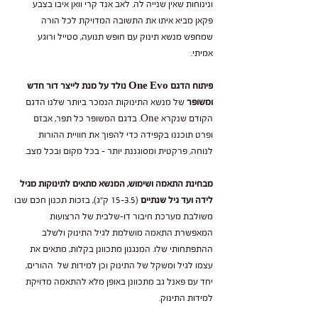
ונינוחות שאין שנייה לה. לאב אנד קרי וואן איבו בצבע
פקאן מביא איתו את התשובה המדויקת לכל הורה
שמחפש מנשא תינוק עם חופש תנועה, סטייל ורוגע
אמיתי.
פיתוח הדגם One Evo נולד על מנת לייצר דור חדש
ומשופר
של מנשא התינוקות הנמכר ביותר שלנו הדגם
הקודם שנקרא One. בדגם המשופר כל תפר, אבזם
ופרט תוכננו בקפידה כדי להפוך את חוויית ההורות
לנוחה, פרקטית ומסוגננת יותר - בכל מקום ובכל מצב.
מבחינת התאמה ושימוש, המנשא מתאים לתינוקות מגיל
לידה ועד גיל שנתיים
(3.5–15 ק"ג), בזכות תכנון חכם שבו
משולבת מערכת חיבור דו-שלבית של הרצועות
המאפשרת התאמה מושלמת לגיל התינוק ולשלב
ההתפתחותי שלו. המנגנון מתכוונן בקלות, מתאים את
עצמו לגיל ומשקל של התינוק וכן למידות של ההורים,
יחד עם פאנל גב מתכוונן באופן מלא להתאמה מדויקת
למידות התינוק.