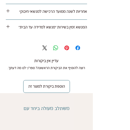
45 ש"ח או באמצעות דואר רשום על חשבונך.
מנשא ילקוט לאב אנד קרי הוא בעל תו תקן אירופאי
עם קבלת המנשא בחנות הוא נבדק ובמידה והכל תקין
אחריות לשנה ממועד הרכישה למנשאי חיבוקי
ואישור של מכון בינלאומי לדיספלזיה.
מתבצע החזר של עלות המנשא ללא דמי משלוח
ב"חיבוקי" חשוב לנו להעניק לך את חוויית הנשיאה
לאמצעי תשלום איתו בוצעה העסקה.
המנשא זמין בשירות "מנשא למדידה עד הבית"
הטובה ביותר, ולכן כל מנשא נרכש בחנות או אצל
משווק מורשה מגיע עם אחריות לשנה ממועד הרכישה
באפשרותך להזמין את המנשא בשירות מדידה בבית
בהצגת חשבונית הקניה.
ולהחזיר במידה והוא לא מתאים. עלות השירות 90
ש"ח, לפרטים
לחצו כאן
האחריות נועדה להבטיח שתקבלו מנשא איכותי, אמין
עדיין אין ביקורות
ובטיחותי לשימוש יומיומי.
רוצה להוסיף את הביקורת הראשונה? ספר/י לנו מה דעתך.
על מה חלה האחריות?
הוספת ביקורת למוצר זה
אנו עומדים מאחורי איכות המוצרים שלנו ומתחייבים
לתקן או להחליף כל פגם ייצור במקרים הבאים:
משתלב מעולה ביחד עם
פגמים בסוגרים
פגמים בחגורת המנשא
פגמים בתפירה