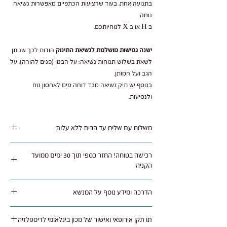
בתנועה אחת, בעוד שרצועות הכתפיים מאפשרות נשיאה
נוחה
ב H או ב X לנוחיותכם.
ישנה גמישות מושלמת לנשיאת התינוק
הודות לכך שניתן
לשאת בשלוש תנוחות נשיאה: על הבטן (פנים להורה), על
הגב ועל המותן.
בנוסף יש תיק נשיאה מבד דוחה מים לאחסון נוח
ולנסיעות.
משלוח עם שליח עד הבית ללא עלות
משלוח נאסף בימי שלישי / חמישי ומסופק תוך 1 עד 5
רכישה בטוחה! החזר כספי תוך 30 ימים ממועד
ימי עסקים לרוב איזורי הארץ.
הקניה
ניתן להחזיר או להחליף מוצר שלא היה בו שימוש
הדרכה ומידע נוסף על המנשא
באריזה מקורית תוך 30 ימים מתאריך רכישה בצירוף
חשבונית קניה, בניכוי עלות המשלוח (45 ש"ח).
לחצו כאן
תו תקן אירופאי ואישור של מכון בינלאומי לדיספלזיה
ניתן להחזיר את המוצר חזרה עם שליח שלנו בעלות