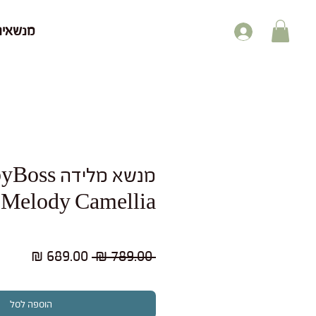
מנשאים
מנשא מלידה s
e Melody Camellia
מחיר
מחיר
 ‏789.00 ‏₪ 
רגיל
מבצע
הוספה לסל