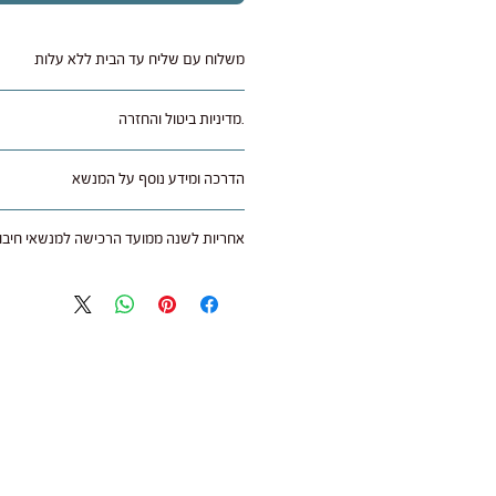
משלוח עם שליח עד הבית ללא עלות
.מדיניות ביטול והחזרה
איזורי הארץ.
הדרכה ומידע נוסף על המנשא
מתאריך קבלת המוצר בצירוף חשבונית קניה,
(45 ש"ח) ועמלות אם יש. משלוח חזרה על חשבון הקונה.
לחצו כאן
אחריות לשנה ממועד הרכישה למנשאי חיבוק
במידה והמנשא מוחזר אין להשתמש בו (מותר 
ב"חיבוקי" חשוב לנו להעניק לך את חוויית ה
בחזרה ארוז באריזה מקורית, יתקבל מוצר ש
כל מנשא נרכש בחנות או אצל משווק מורשה
ממועד הרכישה בהצגת חשבונית הקניה.
באמצעות דואר רשום על חשבונך.
האחריות נועדה להבטיח שתקבלו מנשא איכות
לשימוש יומיומי.
עם קבלת המנשא בחנות הוא נבדק ובמידה 
של עלות המנשא ללא דמי משלוח ועמלות ל
על מה חלה האחריות?
בוצעה העסקה.