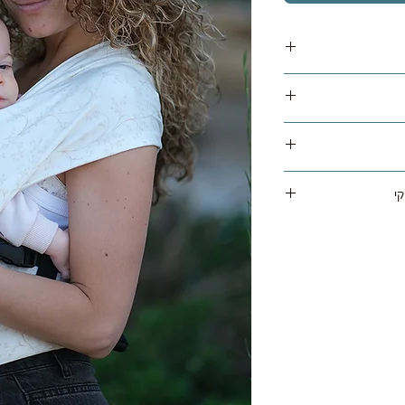
משלוח נאסף בימי שלישי / חמישי ומסופק תוך 1 עד 5 ימי עסקים לרוב
ניתן להחזיר מוצר שלא היה בו שימוש באריזה מקורית תוך 14 ימים
 בניכוי עלות המשלוח
י
רק למדוד), ויש להחזירו
נשיאה הטובה ביותר, ולכן
לא היה בו שימוש בלבד.
 מגיע עם אחריות לשנה
ניתן להחזיר את המוצר חזרה עם שליח שלנו בעלות 45 ש"ח או
י, אמין ובטיחותי
והכל תקין מתבצע החזר
אמצעי תשלום איתו