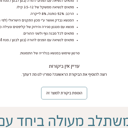
מתאים לנשיאה עם הפנים להורה (בטן לבטן / מנח M).
מתאים לנשיאה ממשקל של 3.5-12 קילו.
הרכב: 92% כותנה, 8% לייקרה.
המנשא נבדק ואושר ע״י מכון התקנים הישראלי (לפי ה
מנשא עם מנגנון סגירה והידוק של קליפסים ונעילה כ
מתאים לכל מבנה גוף ולשני ההורים.
מתאים לנשיאה עם הפנים להורה (בטן לבטן / מנח M).
סרטון שימוש במנשא בגלריה של התמונות.
עדיין אין ביקורות
רוצה להוסיף את הביקורת הראשונה? ספר/י לנו מה דעתך.
הוספת ביקורת למוצר זה
שתלב מעולה ביחד עם