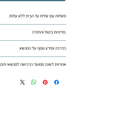
משלוח עם שליח עד הבית ללא עלות
.מדיניות ביטול והחזרה
איזורי הארץ.
הדרכה ומידע נוסף על המנשא
מתאריך קבלת המוצר בצירוף חשבונית קניה,
(45 ש"ח) ועמלות אם יש. משלוח חזרה על חשבון הקונה.
לחצו כאן
אחריות לשנה ממועד הרכישה למנשאי חיבוק
במידה והמנשא מוחזר אין להשתמש בו (מותר 
ב"חיבוקי" חשוב לנו להעניק לך את חוויית ה
בחזרה ארוז באריזה מקורית, יתקבל מוצר ש
כל מנשא נרכש בחנות או אצל משווק מורשה
ממועד הרכישה בהצגת חשבונית הקניה.
באמצעות דואר רשום על חשבונך.
האחריות נועדה להבטיח שתקבלו מנשא איכות
לשימוש יומיומי.
עם קבלת המנשא בחנות הוא נבדק ובמידה 
של עלות המנשא ללא דמי משלוח ועמלות ל
על מה חלה האחריות?
בוצעה העסקה.