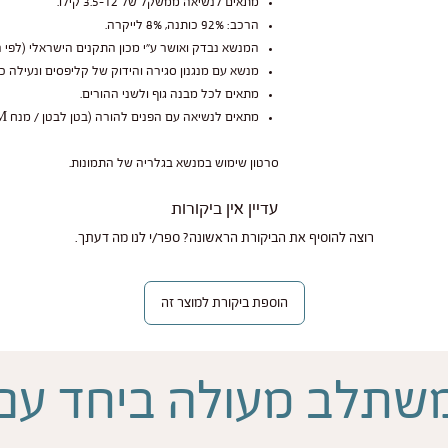
מתאים לנשיאה ממשקל של 3.5-12 קילו.
הרכב: 92% כותנה, 8% לייקרה.
המנשא נבדק ואושר ע״י מכון התקנים הישראלי (לפי ה
מנשא עם מנגנון סגירה והידוק של קליפסים ונעילה כ
מתאים לכל מבנה גוף ולשני ההורים.
מתאים לנשיאה עם הפנים להורה (בטן לבטן / מנח M).
סרטון שימוש במנשא בגלריה של התמונות.
עדיין אין ביקורות
רוצה להוסיף את הביקורת הראשונה? ספר/י לנו מה דעתך.
הוספת ביקורת למוצר זה
שתלב מעולה ביחד עם