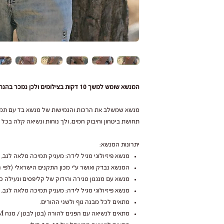
תחייבים לתקן או להחליף
המנשא שומש למשך 10 דקות בצילומים ולכן נמכר בהנחה
מנשא שמשלב את הרכות והגמישות של מנשא בד עם תמיכ
 רגיל, נזקים עקב
תחושת ביטחון וחיבוק חמים, ולך נוחות ונשיאה קלה בכל 
תוצאה מחשיפה לשמש או
יתרונות המנשא:
מנשא פיזיולוגי מגיל לידה: מעניק תמיכה מלאה לגב, 
 במנשא כדי להאריך את
המנשא נבדק ואושר ע״י מכון התקנים הישראלי (לפי ה
.
מנשא עם מנגנון סגירה והידוק של קליפסים ונעילה כ
מנשא פיזיולוגי מגיל לידה: מעניק תמיכה מלאה לגב, 
מתאים לכל מבנה גוף ולשני ההורים.
 מהמנשא שלכם ותיהנו
מתאים לנשיאה עם הפנים להורה (בטן לבטן / מנח M).