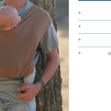
משלוח נאסף בימי שלישי / חמישי ומסופק תוך 1 עד 5 ימי עסקים לרוב
ניתן להחזיר מוצר שלא היה בו שימוש באריזה מקורית תוך 14 ימים
 בניכוי עלות המשלוח
י
רק למדוד), ויש להחזירו
נשיאה הטובה ביותר, ולכן
לא היה בו שימוש בלבד.
 מגיע עם אחריות לשנה
ניתן להחזיר את המוצר חזרה עם שליח שלנו בעלות 45 ש"ח או
י, אמין ובטיחותי
והכל תקין מתבצע החזר
אמצעי תשלום איתו