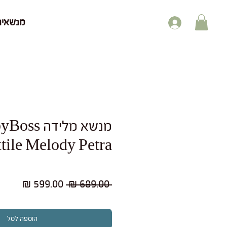
מנשאים
מנשא מלידה s
tile Melody Petra
מחיר
מחיר
 ‏689.00 ‏₪ 
רגיל
מבצע
הוספה לסל