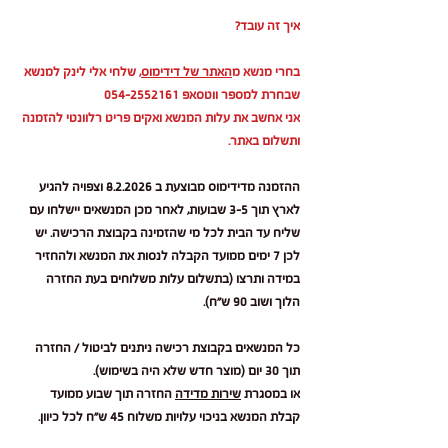
איך זה עובד?
בחרי מנשא מ
האתר של דידימוס
, שלחי אלי לינק למנשא
שבחרת למספר ווטסאפ 054-2552161
אני אחשב את עלות המנשא ואקים פריט רלוונטי להזמנה
ותשלום באתר.
ההזמנה מדידימוס מבוצעת ב 8.2.2026 וצפויה להגיע
לארץ תוך 3-5 שבועות, לאחר מכן המנשאים יישלחו עם
שליח עד הבית לכל מי שהזמינה בקבוצת הרכישה. יש
לכן 7 ימים ממועד הקבלה לנסות את המנשא ולהחזיר
במידה ותרצו (בתשלום עלות משלוחים בעת החזרה
הלוך ושוב 90 ש"ח).
כל המנשאים בקבוצת רכישה ניתנים לביטול / החזרה
תוך 30 יום (מוצר חדש שלא היה בשימוש).
או במסגרת
שירות מדידה
החזרה תוך שבוע ממועד
קבלת המנשא בניכוי עלויות משלוח 45 ש"ח לכל כיוון.