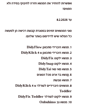
ואפשרות להחזיר את המנשא חזרה לחיבוקי במידה ולא
התאים!
עד 8.2.2026
סוגי המנשאים זמינים במסגרת קבוצת רכישה הן למעשה
כל המלאי שיש לדידימוס באתר שלהם:
1. מנשא היברידי מתכוונן DidyFlow
2. מנשא היברידי מתכוונן DidyKlick 4 u
3. מנשא ילקוט DidyFix
4. מנשא ילקוט DidySnap
5. מנשא מאי טאי DidyTai
6.
מ
נשא בד ארוג מכל הסוגים
7. מנשא טבעות
8. מנשאים היברידיים לטודלר DidyKlick 4 u
Toddler
9. מנשא ילקוט לטודלר DidyFix Toddler
10. מנשא גב Onbuhimo