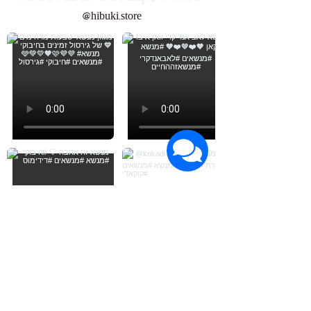
@hibuki.store
Load More