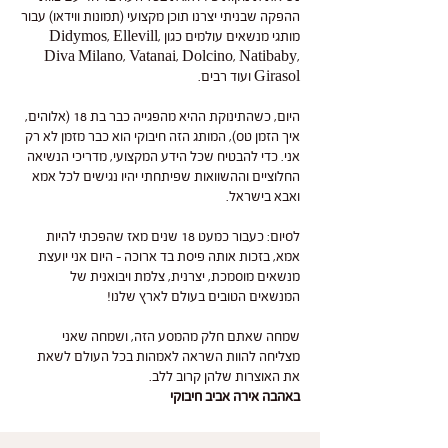
ההפקה שבניתי יצרנו תוכן מקצועי (תמונות ווידאו) עבור
מותגי מנשאים עולמים כגון Didymos, Ellevill,
Diva Milano, Vatanai, Dolcino, Natibaby,
Girasol ועוד רבים.
היום, כשהתינוקת ההיא מהפגייה כבר בת 18 (אלוהים,
איך הזמן טס), המותג הזה חיבוקי הוא כבר מזמן לא רק
אני. כדי להבטיח שכל הידע המקצועי, מדריכי הנשיאה
החלוציים וההשוואות שפיתחתי יהיו נגישים לכל אמא
ואבא בישראל.
לסיום: כעבור כמעט 18 שנים מאז שהפכתי להיות
אמא, בזכות אותה פיסת בד ארוכה - היום אני יועצת
מנשאים מוסמכת, יצרנית, צלמת ויבואנית של
המנשאים הטובים בעולם לארץ שלנו!
שמחה שאתם חלק מהמסע הזה, ושמחה שאני
מצליחה להוות השראה לאמהות בכל העולם לשאת
את האוצרות שלהן קרוב ללב.
באהבה אירה אביב חיבוקי