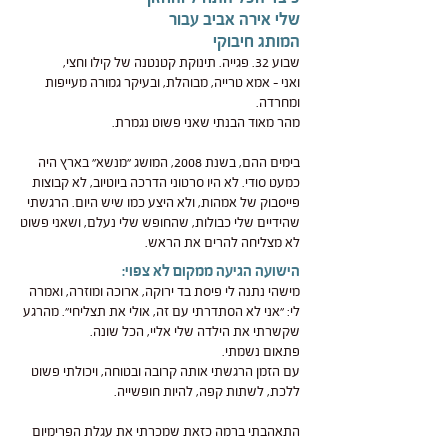
שלי אירה אביב עבור
המותג חיבוקי
שבוע 32. פגייה. תינוקת קטנטנה של קילו וחצי,
ואני – אמא טרייה, מבוהלת, ובעיקר גמורה מעייפות
ומחרדה.
מהר מאוד הבנתי שאני פשוט נגמרת.
בימים ההם, בשנת 2008, המושג "מנשא" בארץ היה
כמעט סודי. לא היו סרטוני הדרכה ביוטיוב, לא קבוצות
פייסבוק של אמהות, ולא היצע כמו שיש היום. הרגשתי
שהידיים שלי כבולות, שהחופש שלי נעלם, ושאני פשוט
לא מצליחה להרים את הראש.
הישועה הגיעה ממקום לא צפוי:
מישהי נתנה לי פיסת בד ירוקה, ארוכה ומוזרה, ואמרה
לי: "אני לא הסתדרתי עם זה, אולי את תצליחי". מהרגע
שקשרתי את הילדה שלי אליי, הכל שונה.
פתאום נשמתי.
עם הזמן הרגשתי אותה קרובה ובטוחה, ויכולתי פשוט
ללכת, לשתות קפה, להיות חופשייה.
התאהבתי ברמה כזאת שמכרתי את עגלת הפרימיום