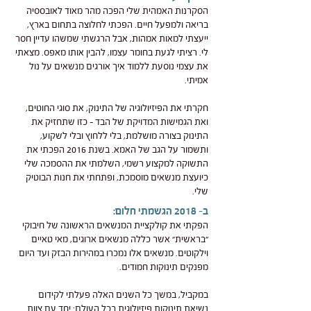
הסקרנות האמהית שלי הפכה מהר מאוד לאובססיה
בריאה ולמפעל חיים. הפכתי לחלוצה בתחום בארץ,
ייעצתי למאות אמהות, אבל הרגשתי שמשהו עדיין חסר
לי. רציתי לגעת בחומר עצמו, להבין אותו מאפס. מצאתי
את עצמי נוסעת ללמוד איך אורגים מנשאים על נול
אמיתי.
חקרתי את הפיזיולוגיה של התינוק, את סוגי החוטים,
ואת הגמישות המדויקת של הבד – כזו שתחזיק את
התינוק בצורה מושלמת, בלי ללחוץ ובלי לשקוע,
ותשמור על הגב של האמא. בשנת 2016 הפכתי את
התשוקה למקצוע רשמי, השלמתי את ההסמכה שלי
כיועצת מנשאים מוסמכת, ופתחתי את חנות הבוטיק
שלי.
ב- 2018 הגשמתי חלום:
הפקתי את קולקציית המנשאים הראשונה של חיבוקי
"בראשית" אשר כללה מנשאים ארוגים, מאי טאיים
וילקוטים. מנשאים אלו נמכרו במהירות הבזק ועד היום
מפנקים תינוקות חמודים.
במקביל, במשך כל השנים האלה פעלתי לקידום
נשיאת תינוקות פיזיולוגית בכל העולם: יחד עם צוות