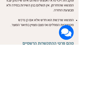
ומקבלות זיכוי מלא לאמצעי תשלום איתו שילמתן עבור
המנשא שהחזרתן. אין תשלום בגין השירות במידה ולא
מבוצעת החזרה.
המנשא שרכשת הוא חדש אלא אם כן נרכש
מקטגוריית המוזלים ואז מצבו מצויין בתיאור המוצר.
מהם פרטי ההתקשרות הרשמיים
וערוצי המדיה של המותג חיבוקי?
אני מאמינה בשקיפות מלאה ובקשר ישיר. אם את
מתלבטת, לא בטוחה איך לבחור או איזה דגם מתאים
לכם – אני באמת כאן בשבילך, גם לפני הרכישה וגם
לליווי מלא אחריה.
טלפון לפניות ישירות וייעוץ מהיר:
054-
2552161
באפליקציית
WhatsApp
כתובות דואר אלקטרוני:
info@hibuki.store
אתר אינטרנט רשמי ורכישה מאובטחת:
www.hibuki.store
הקהילה שלנו ברשתות החברתיות (עדכונים