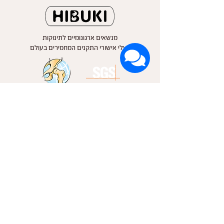
מנשאים ארגונומיים לתינוקות
בעלי אישורי התקנים המחמירים בעולם
Approved By IHDI | Certified By SGS
מנשאים לתינוקות
חנות מנשאים אונליין
מנשא ילקוט
מנשא היברידי
מנשא מאי טאי
מנשא טבעות
מנשא בד ארוג
מנשאים מוזלים במבצע
אביזרים למנשאים
Hibuki הסיפור של
יועצת מנשאים מוסמכת
צור קשר