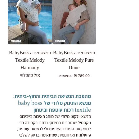
מנשא מלידה BabyBoss
מנשא מלידה BabyBoss
Textile Melody
Textile Melody Pure
Harmony
Dune
אזל מהמלאי
מחיר רגיל
מחיר מבצע
מהפכת הנשיאה הביתית והחוץ-ביתית:
מנשא התינוק מלודי של baby boss
textile רכות עוטפת וביטחון
מנשאי ילקוט מלודי של מותג האיכות בייביבוס
טקסטיל שנמכרים בחיבוקי נבחרו בקפידה כדי
לספק את הפתרון האופטימלי לנשיאה עוטפת,
פיזיולוגית וארגונומית שמתאימה בדיוק לשלבי