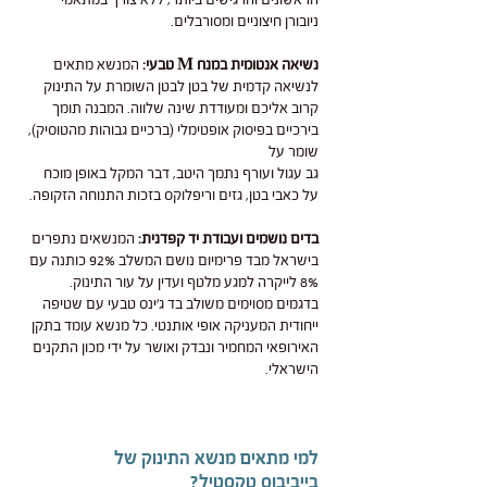
הראשונים והרגישים ביותר, ללא צורך במתאמי
ניובורן חיצוניים ומסורבלים.
נשיאה אנטומית במנח M טבעי:
המנשא מתאים
לנשיאה קדמית של בטן לבטן השומרת על התינוק
קרוב אליכם ומעודדת שינה שלווה. המבנה תומך
בירכיים בפיסוק אופטימלי (ברכיים גבוהות מהטוסיק),
שומר על
גב עגול ועורף נתמך היטב, דבר המקל באופן מוכח
על כאבי בטן, גזים וריפלוקס בזכות התנוחה הזקופה.
בדים נושמים ועבודת יד קפדנית:
המנשאים נתפרים
בישראל מבד פרימיום נושם המשלב 92% כותנה עם
8% לייקרה למגע מלטף ועדין על עור התינוק.
בדגמים מסוימים משולב בד ג'ינס טבעי עם שטיפה
ייחודית המעניקה אופי אותנטי. כל מנשא עומד בתקן
האירופאי המחמיר ונבדק ואושר על ידי מכון התקנים
הישראלי.
למי מתאים מנשא התינוק של
בייביבוס טקסטיל?