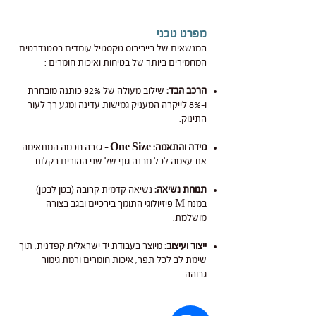
מפרט טכני
המנשאים של בייביבוס טקסטיל עומדים בסטנדרטים
המחמירים ביותר של בטיחות ואיכות חומרים :
הרכב הבד:
שילוב מעולה של 92% כותנה מובחרת
ו-8% לייקרה המעניק גמישות עדינה ומגע רך לעור
התינוק.
מידה והתאמה:
One Size -
גזרה חכמה המתאימה
את עצמה לכל מבנה גוף של שני ההורים בקלות.
תנוחת נשיאה:
נשיאה קדמית קרובה (בטן לבטן)
במנח M פיזיולוגי התומך בירכיים ובגב בצורה
מושלמת.
ייצור ועיצוב:
מיוצר בעבודת יד ישראלית קפדנית, תוך
שימת לב לכל תפר, איכות חומרים ורמת גימור
גבוהה.