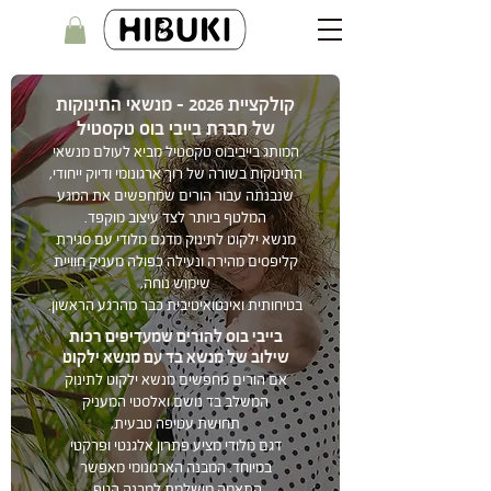
קולקציית 2026 - מנשאי התינוקות
של חברת בייבי בוס טקסטיל
המותג בייביבוס טקסטיל מביא לעולם מנשאי
התינוקות בשורה של רוך ארגונומי ודיוק ייחודי,
שנבנתה עבור הורים שמחפשים את המגע
המלטף ביותר לצד עיצוב מוקפד.
מנשא ילקוט לתינוק מדגם מלודי עם סגירת
קליפסים מהירה ונעילה כפולה מעניק חוויית
שימוש נוחה,
בטיחותית ואינטואיטיבית כבר מהרגע הראשון.
בייבי בוס להורים שמעדיפים רכות
שילוב של מנשא בד עם מנשא ילקוט
אם הורים מחפשים מנשא ילקוט לתינוק
המשלב בד נושם ואלסטי המעניק
תחושת עטיפה טבעית,
דגם מלודי מציע פתרון אלגנטי ופרקטי
במיוחד. המבנה הארגונומי מאפשר
התאמה מושלמת למבנה הגוף,