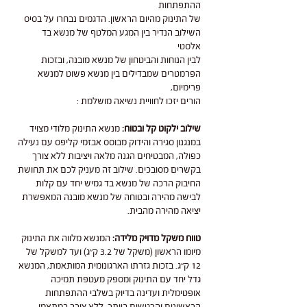
ההתפתחות
של התינוק מהיום הראשון. הדגמים נבחרו על בסיס
השילוב הנדיר בין המגע המלטף של מנשא בד
אלסטי
לבין הנוחות והביטחון של מנשא מובנה, ובזכות
הפרמטרים שמבדילים בין מנשא פשוט למנשא
פרימיום,
הורים יזכו לחוויית נשיאה מושלמת :
שילוב ילקוט קל ובטוח:
מנשא התינוק מלודי מצויד
במנגנון סגירה והידוק מבוסס אבזמי קליפס עם נעילה
כפולה, המבטיחים הגנה מלאה ויציבות ללא צורך
בקשרים מסובכים. שילוב זה מעניק לכם את תחושת
החיבוק הרכה של מנשא בד גמיש יחד עם קלות
לבישה מהירה ובטוחה של מנשא מובנה המאפשרת
יציאה מהירה מהבית.
טווח משקל מדויק מלידה:
המנשא מלווה את התינוק
מיומו הראשון (משקל של 3.2 ק"ג) ועד למשקל של
12 ק"ג. בזכות גזרתו הארגונומית המותאמת, המנשא
גדל יחד עם התינוק ומספק מעטפת תמיכה
אופטימלית ועדינה בדיוק בשלבי ההתפתחות