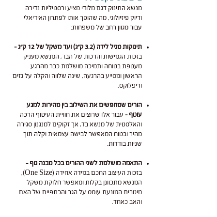
מנשא התינוק דגם מלודי מציע ורסטיליות נדירה
ודיוק פיזיולוגי, מה שהופך אותו לפתרון האידיאלי
עבור מגוון רחב של משפחות:
​תינוקות מגיל לידה (3.2 ק"ג) ועד משקל של 12 ק"ג -
בזכות הגמישות והרכות של הבד, המנשא מעניק
מעטפת בטוחה ותמיכה מושלמת כבר מהרגע
הראשון ומסייע בהרגעה, שינה שלווה והקלה על גזים
וריפלוקס.
הורים שמחפשים את השילוב בין מהירות למגע
עוטף -
עבור אלו שרוצים את חוויית העיטוף הרכה
והאלסטית של מנשא בד, אך זקוקים למנגנון סגירה
מהיר ובטוח המאפשר לבישה עצמאית וקלה תוך
שניות בודדות.
התאמה מושלמת לשני ההורים בכל מבנה גוף -
בזכות העיצוב החכם במידה אחידה (One Size),
המנשא מתכוונן בקלות ומאפשר חלוקת משקל
מיטבית המונעת עומס על הגב והכתפיים של האם
והאב כאחד.