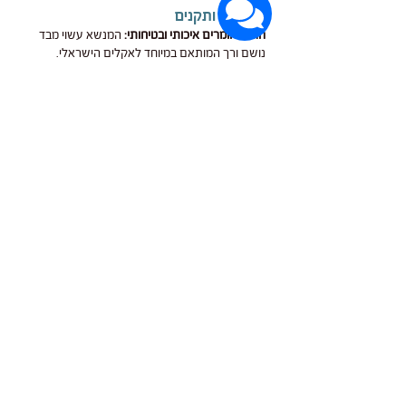
תחזוקה ותקנים
הרכב חומרים איכותי ובטיחותי:
המנשא עשוי מבד
נושם ורך המותאם במיוחד לאקלים הישראלי.
בדגמים נבחרים משולבים בדי ג'ינס טבעיים
(Denim) עם שטיפה עדינה המעניקה גוון ואופי
ייחודי לכל פריט.
נוחות משלימה ואביזרים:
המותג מציע ג'קטים
ייעודיים המתחברים למנשא באמצעות תיק-תקים
ומעניקים הגנה מפני קור ורוח , לצד כפתור תואם
למנשא המאפשר פנים גלויות של התינוק לשמירה
על דרכי נשימה פנויות.
תקינה ובטיחות:
עמידה מלאה בתקן האירופאי
המחמיר ביותר ואישור מכון התקנים הישראלי -
המנשא מצויד באבזמי קליפס עם נעילה כפולה
המבטיחים יציבות מקסימלית ובטיחות מלאה בכל
רגע.
שאלות ותשובות על מנשאי לאב אנד קרי