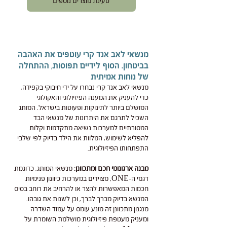
טעינת מוצרים נוספים
מנשאי לאב אנד קרי עוטפים את האהבה
בביטחון. הסוף לידיים תפוסות, ההתחלה
של נוחות אמיתית
מנשאי לאב אנד קרי נבחרו על ידי חיבוקי בקפידה,
כדי להעניק את המענה הפיזיולוגי והאקולוגי
המושלם ביותר לתינוקות ופעוטות בישראל. המותג
השכיל לתרגם את היתרונות של מנשאי הבד
המסורתיים למערכות נשיאה מתקדמות וקלות
להפליא לשימוש, המלוות את הילד בדיוק לפי שלבי
התפתחותו הפיזיולוגית.
מבנה ארגונומי חכם ומתכוונן:
מנשאי המותג, כדוגמת
דגמי ה-ONE, מצוידים במערכות כיוונון פנימיות
חכמות המאפשרות להצר או להרחיב את רוחב בסיס
המנשא בדיוק מברך לברך, וכן לשנות את גובהו.
מנגנון מתכוונן זה מונע עומס על עמוד השדרה
ומעניק מעטפת פיזיולוגית מושלמת השומרת על