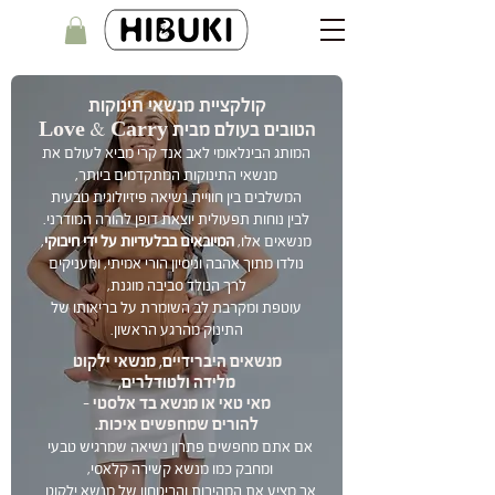
קולקציית מנשאי תינוקות
הטובים בעולם מבית Love & Carry
המותג הבינלאומי לאב אנד קרי מביא לעולם את
מנשאי התינוקות המתקדמים ביותר,
המשלבים בין חוויית נשיאה פיזיולוגית טבעית
לבין נוחות תפעולית יוצאת דופן להורה המודרני.
מנשאים אלו,
המיובאים בבלעדיות על ידי חיבוקי
,
נולדו מתוך אהבה וניסיון הורי אמיתי, ומעניקים
לרך הנולד סביבה מוגנת,
עוטפת ומקרבת לב השומרת על בריאותו של
התינוק מהרגע הראשון.
מנשאים היברידיים, מנשאי ילקוט
מלידה ולטודלרים,
מאי טאי או מנשא בד אלסטי -
להורים שמחפשים איכות.
אם אתם מחפשים פתרון נשיאה שמרגיש טבעי
ומחבק כמו מנשא קשירה קלאסי,
אך מציע את המהירות והביטחון של מנשא ילקוט