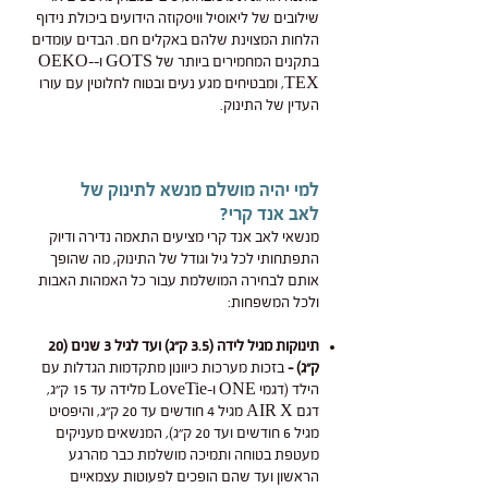
שילובים של ליאוסיל וויסקוזה הידועים ביכולת נידוף
הלחות המצוינת שלהם באקלים חם. הבדים עומדים
בתקנים המחמירים ביותר של GOTS ו-OEKO-
TEX, ומבטיחים מגע נעים ובטוח לחלוטין עם עורו
העדין של התינוק.
למי יהיה מושלם מנשא לתינוק של
לאב אנד קרי?
מנשאי לאב אנד קרי מציעים התאמה נדירה ודיוק
התפתחותי לכל גיל וגודל של התינוק, מה שהופך
אותם לבחירה המושלמת עבור כל האמהות האבות
ולכל המשפחות:
תינוקות מגיל לידה (3.5 ק"ג) ועד לגיל 3 שנים (20
ק"ג) –
בזכות מערכות כיוונון מתקדמות הגדלות עם
הילד (דגמי ONE ו-LoveTie מלידה עד 15 ק"ג,
דגם AIR X מגיל 4 חודשים עד 20 ק"ג, והיפסיט
מגיל 6 חודשים ועד 20 ק"ג), המנשאים מעניקים
מעטפת בטוחה ותמיכה מושלמת כבר מהרגע
הראשון ועד שהם הופכים לפעוטות עצמאיים