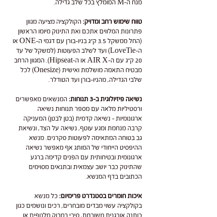
מנח ה-M המומלץ בכל שלב גדילה.
טווח שימוש רחב ומדויק:
הקולקציה מציעה מגוון
פתרונות המלווים אתכם ואת התינוק מיומו הראשון
(החל ממשקל 3.5 ק"ג בניו-בורן עם דגמי ה-ONE או
ה-LoveTie) ועד לשלב הפעוטות (למשקל של עד
20 ק"ג עם ה-AIR X או ה-Hipseat). המגוון הרחב
מבטיח התאמה מושלמת ואישית (Onesize) לכל
שלבי הגדילה, מהניו-בורן ועד הטודלר.
נשיאה פיזיולוגית ב-3 תנוחות:
המנשאים מאפשרים
ורסטיליות מלאה עם מספר תנוחות נשיאה
ארגונומיות – נשיאה קדמית (בטן לבטן) המעניקה
קרבה מנחמת ומגע עוטף, נשיאה על הצד, ונשיאת
גב בטוחה המתאימה לפעוטות סקרנים. מנשא
ההיפסיט הייחודי של המותג אף מאפשר נשיאה
ארגונומית ובטיחותית עם הפנים קדימה ברגע
שהתינוק כבר יושב עצמאית ובתנאים מסוימים
הכתובים בדף המנשא.
איכות חומרים בסטנדרט פרימיום:
כל מנשא
בקולקציה עשוי מבדים מובחרים, רכים ונושמים כגון
כותנה אורגנית משובחת, סיבי במבוק מלטפים או