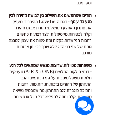
וסקרנים.
הורים שמחפשים את השילוב בין לבישה מהירה לבין
מגע בד עוטף –
דגם ה-LoveTie ההיברידי מעניק
את פתרון האמצע המושלם: חגורת אבזם מהירה
וקלה לבטיחות מקסימלית, לצד רצועות כתפיים
רחבות הנקשרות בקלות ומתאימות את עצמן למבנה
גופם של שני בני הזוג ללא צורך בכיוונון אבזמים
מורכב.
משפחות מטיילות שרוצות מנשא שמתאים לכל רגע
–
דגמי הילקוט המלאים (ONE ו-AIR X) מעניקים
חלוקת משקל מיטבית על פני הכתפיים והגב
התחתון של ההורים בזכות חגורות מותן רחבות
ותמיכה מוגברת לגב התחתון, מה שמבטיח נשיאה
ממושכת, קלה ונוחה להפליא בכל טיול או משימה
בבית.
מפרט טכני
המנשאי לאב אנד קרי הם בסטנדרט איכות גבוה,