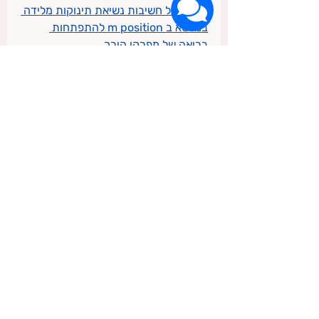
מחקר על חשיבות נשיאת תינוקות מלידה 
במנשא ב m position להתפתחות 
בריאה של מפרקי הירך.
פוסטים אחרונים
הצג הכול