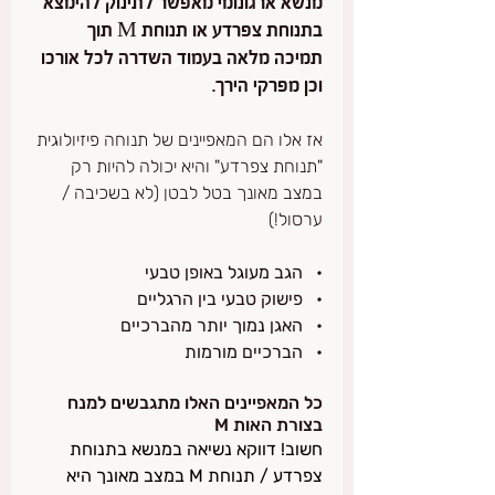
מנשא ארגונומי מאפשר לתינוק להימצא 
בתנוחת צפרדע או תנוחת M תוך 
תמיכה מלאה בעמוד השדרה לכל אורכו 
וכן מפרקי הירך.
אז אלו הם המאפיינים של תנוחה פיזיולוגית 
"תנוחת צפרדע" והיא יכולה להיות רק 
במצב מאונך בטל לבטן (לא בשכיבה / 
ערסול!)
•   הגב מעוגל באופן טבעי
•   פישוק טבעי בין הרגליים
•   האגן נמוך יותר מהברכיים
•   הברכיים מורמות
כל המאפיינים האלו מתגבשים למנח 
בצורת האות M
חשוב! דווקא נשיאה במנשא בתנוחת 
צפרדע / תנוחת M במצב מאונך היא 