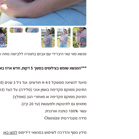
תחייבים לתקן או להחליף
מנשא מאי טאי היברידי עם אבזם בחגורה ללבישה נוחה ומהירה יותר u
***המנשא שומש בצילומים במשך 5 דקות, חדש ארוז באריזת יצרן מקטורית***
 רגיל, נזקים עקב
תוצאה מחשיפה לשמש או
מיועד לנשיאה ממשקל 4-4.5 חודשים ועד גיל 3 שנים (20 ק"ג).
התינוק ממוקם מקדימה באופן אנכי (מלידה), על הצד (3חודשים) או מאחורי הגב (מ 6 חודשים).
התינוק ממוקם מקדימה או מאחורי הגב (מומלץ).
 במנשא כדי להאריך את
מתאים גם לתינוקות ולפעוטות (עד 20 ק"ג).
.
עשוי 100% כותנה אורגנית.
מידה סטנדרטית Onesize
 מהמנשא שלכם ותיהנו
מידע נוסף והדרכה לשימוש במנשאי דידימוס
לחצו כאן
.