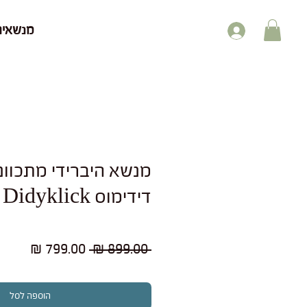
מנשאים
מנשא היברידי מתכוונן
דידימוס Didyklick צ'ילי
מחיר
מחיר
 ‏899.00 ‏₪ 
רגיל
מבצע
הוספה לסל