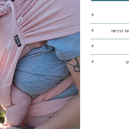
משלוח נאסף בימי שלישי / חמישי ומסופק תוך 1 עד 5 ימי עסקים לרוב
ימוש באריזה מקורית תוך
ה, בניכוי עלות
י
ניתן להחזיר את המוצר חזרה עם שליח שלנו בעלות 45 ש"ח לכיוון או
נשיאה הטובה ביותר, ולכן
והכל תקין מתבצע החזר
 מגיע עם אחריות לשנה
שלום איתו בוצעה
י, אמין ובטיחותי