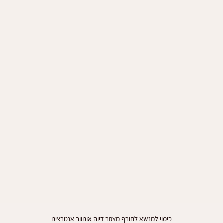
תצוגה מהירה
כיסוי למנשא לחורף מצמר דיוה אוטוור אנטרציט