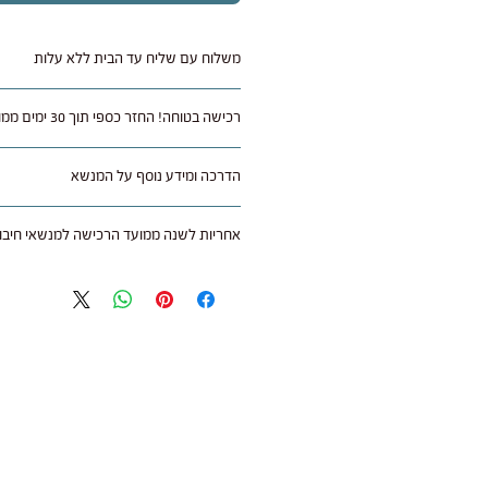
משלוח עם שליח עד הבית ללא עלות
רכישה בטוחה! החזר כספי תוך 30 ימים ממועד הרכישה
איזורי הארץ.
ניתן להחזיר או להחליף מוצר שלא היה בו ש
הדרכה ומידע נוסף על המנשא
30 ימים מתאריך רכישה בצירוף חשבונית קני
המשלוחים הלוך ושוב.
לחצו כאן
אחריות לשנה ממועד הרכישה למנשאי חיבוק
באמצעות דואר רשום על חשבונך.
ב"חיבוקי" חשוב לנו להעניק לך את חוויית ה
עם קבלת המנשא בחנות הוא נבדק ובמידה 
כל מנשא נרכש בחנות או אצל משווק מורשה
של עלות המנשא ללא דמי משלוח לאמצעי ת
ממועד הרכישה בהצגת חשבונית הקניה.
העסקה.
האחריות נועדה להבטיח שתקבלו מנשא איכות
לשימוש יומיומי.
על מה חלה האחריות?