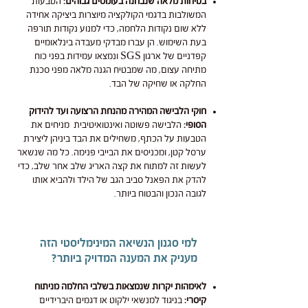
בטיחות מלאה שנבחנה בעומסים גבוהים:
הטבעות
המשולבות בדגמי הקולקציה מיוצרות ביציקה אחידה
ללא שום נקודות הלחמה, כדי למנוע נקודות תורפה
בעת השימוש. הן עברו מבדקי מעבדה בינלאומיים
קפדניים של ארגון SGS ונמצאו עמידות בפני כוח
מתיחה עצום, מה שמבטיח הגנה מלאה מפני סכנת
החלקה או שחיקה של הבד.
חוקי הלבישה המהירה מהנחת הרצועה ועד להידוק
הסופי:
הלבישה פשוטה ואינטואיטיבית מניחים את
הטבעות על הכתף, משחילים את הבד ביניהן ליצירת
ערסל קטן, ומכניסים את הבייבי פנימה. כל מה שנשאר
לעשות זה למתוח את קצה האריג שלב אחר שלב, כדי
להדק את הפאנל סביב הגב של הילד ולהביא אותו
לגובה הנכון והבטוח ביותר.
למי סגנון הנשיאה המינימליסטי הזה
מעניק את המענה המדויק ביותר?
לאימהות יקרות שנמצאות בשלבי החלמה מניתוח
קיסרי:
בניגוד למנשאי ילקוט או דגמים היברידיים