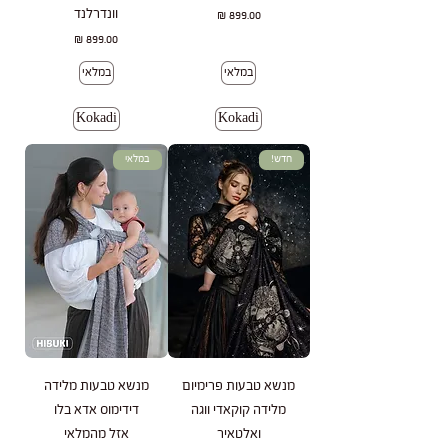
וונדרלנד
מחיר
מחיר
במלאי
במלאי
Kokadi
Kokadi
חדש!
במלאי
מנשא טבעות פרימיום
מנשא טבעות מלידה
מלידה קוקאדי ווגה
דידימוס אדא בלו
ואלטאיר
אזל מהמלאי