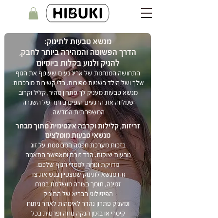
מנשא טבעות לתינוק:
הדרך הפשוטה והמהירה ביותר לחבק,
להניק ולנוע בקלות ביומיום
התחושה המנחמת של אריג נעים שעוטף את הגוף
שלך ושל הילד בשניות ספורות, בלי קשירות מורכבות.
מנשא טבעות מעניק לך פתרון מהיר, קליל וקרוב
שמלווה את הרגעים היפים ביותר של השגרה
המשפחתית החדשה.
זריזות, קלילות וקרבה אינטימית מתוך מבחר
מנשאי טבעות מומלצים
בזכות מערכת חכמה המבוססת על זוג
טבעות יצוקות, הבד זורם ומאפשר התאמה
מדויקת ונוחה לממדי הגוף שלכם.
זהו מנשא לתינוק שמצטיין בנשיאת צד
זמינה, תומך בצורה מושלמת במנח
הפיזיולוגי הבריא של התינוק
ומעניק פתרון נהדר לאימהות לאחר ניתוח
קיסרי או בזמן הנקה נוחה ופרטית בכל