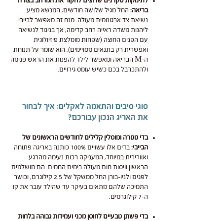
לתינוקות סקרנים שרוצים לחקור את המרחב בצורה
בריאה:
החל מגיל שלושה חודשים, המנשא מציע
נשיאת צד ארגונומית מעולה. מנח זה מאפשר לבייבי
ליהנות משדה ראייה רחב קדימה, אך בניגוד לנשיאה
עם הפנים החוצה (שפחות מומלצת פיזיולוגית
ואפשרית רק בתנאים מסויימים), הוא שומר על תנוחת
ה-M הבריאה ומאפשר לילד להפנות את הראש פנימה
ולהתכרבל בכם כשיש עומס גירויים.
סוגי סיבים והתאמה לאקלים: איך לבחור
את האריג הנכון עבורכם?
בדי טטרה ומוסלין קלילים לחודשים הראשונים של
הבייבי:
בדים אלו עשויים 100% כותנה באריגה פתוחה
ואוורירית במיוחד, המעניקה רכות נעימה מהרגע
הראשון וויסות חום מעולה בימים החמים. הם מושלמים
לפגים ולניו-בורן החל ממשקל של 2.5 קילוגרם, וכושר
התמיכה שלהם מתאים בעיקר עד שהילד עובר את קו
ה-7 קילוגרמים.
בדי פשתן טבעיים לחוסן מכני ועמידות גבוהה בלחות