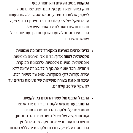
המקומית:
סיב הפשתן הוא חומר טבעי
וחזק באופן יוצא דופן בעל מבנה יציב שאינו נוטה
לשקוע או לאבד מתיחה, מה שמאפשר לשאת פעוטות
עד למשקל של 15 קילוגרם. הבד מצטיין בנידוף זיעה
מהיר ומתאים מאוד למזג האוויר הישראלי,
הבד נעים מהתחלה ועם הזמן ומתרכך עוד יותר ככל
שמשתמשים בו.
בדים ארוגים באריגת ג'אקארד לתמיכה אנטומית
מקסימלית לטווח ארוך:
בדים אלו נארגים בצפיפות
אופטימלית ומציגים אלסטיות אלכסונית מבוקרת
וייחודית. הבד עוטף את גוף הילד בצורה עדינה ללא
יצירת נקודות לחץ ממוקדות, ומאפשר נשיאה רכה,
יציבה ומאוזנת בצורה מושלמת של פעוטות גדולים עד
למשקל של 20 קילוגרם.
ההבדל המבני מול שאר הדגמים בקולקציית
החנות:
בעוד מנשאי
ילקוט
,
היברידים
או
מאי טאי
מסתמכים על חלוקה דו-כתפתית סימטרית
וקונסטרוקציה של פאנל תפור סביב הגב התחתון,
מנשא הטבעות מביא אסתטיקה שונה לחלוטין
המבוססת על יריעה בודדת חלקה וזריזה ללא חגורות