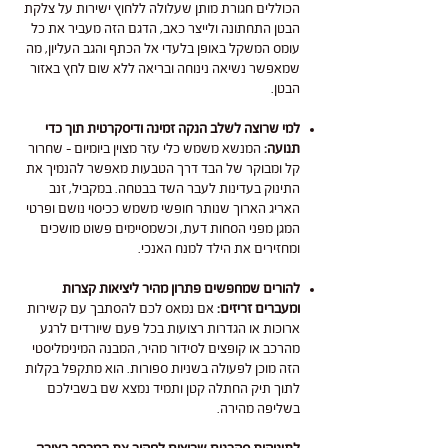
הכוללים חגורת מותן שעלולה ללחוץ ישירות על צלקת
הבטן התחתונה ולייצר כאב, הדגם הזה מעביר את כל
עומס המשקל באופן בלעדי אל הכתף והגב העליון, מה
שמאפשר נשיאה נינוחה ובריאה ללא שום לחץ באזור
הבטן.
למי שרוצה לשלב הנקה זמינה ודיסקרטית תוך כדי
תנועה:
המנשא משמש כלי עזר מצוין ביומיום – שחרור
קל ומבוקר של הבד דרך הטבעות מאפשר להנמיך את
התינוק בעדינות לעבר השד בבטחה. במקביל, זנב
האריג הארוך שנותר חופשי משמש ככיסוי נושם ופרטי
המגן מפני הסחות דעת, וכשמסיימים פשוט מושכים
ומחזירים את הילד למנח האנכי.
להורים שמחפשים פתרון מהיר ליציאות קצרות
ומעברים זריזים:
אם נמאס לכם להסתבך עם קשירות
ארוכות או הגדרות רצועות בכל פעם שיורדים לרגע
מהרכב או קופצים לסידור מהיר, המבנה המינימליסטי
הזה מוכן לפעולה בשניות ספורות. הוא מתקפל בקלות
לתוך תיק החתלה קטן ותמיד נמצא שם בשבילכם
בשליפה מהירה.