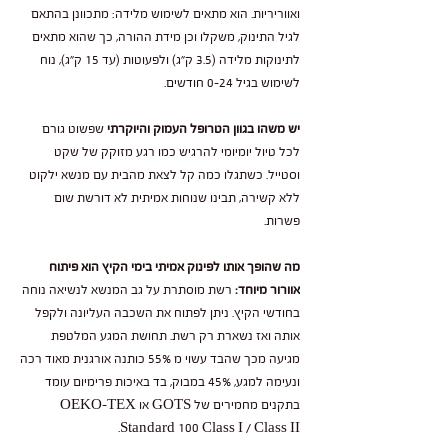
ואווריריות. הוא מתאים לשימוש מלידה: מתכוונן בהתאם
לגיל התינוק, משקלו וכן מידת ההורה, כך שהוא מתאים
לתינוקות מלידה (3.5 ק"ג) ולפעוטות (עד 15 ק"ג), נוח
לשימוש בגיל 0-24 חודשים.
יש משהו בגוון הטרופל העמוק והיוקרתי
שפשוט גורם
לכל טיול יומיומי להרגיש כמו רגע מזוקק של שקט
וסטייל. כשתגלו כמה קל לצאת מהבית עם מנשא ילקוט
ללא קשירה, תבינו שנוחות אמיתית לא דורשת שום
פשרות.
מה שהופך אותו לפינוק אמיתי בימי הקיץ הוא פיתוח
אוורור מיוחד:
רשת מוסתרת על גב המנשא לנשיאה נוחה
בחודשי הקיץ. ניתן לפתוח את השכבה העליונה ולקפל
אותה ואז נשארת רק רשת. תחושת המגע המלטפת
מגיעה מכך שהבד עשוי מ 55% כותנה אורגנית מאוד רכה
ונעימה למגע, 45% במבוק, בד באיכות פרימיום עומד
בתקנים מחמירים של GOTS או OEKO-TEX
Standard 100 Class I / Class II.