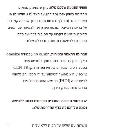
חופש התנועה שלכם מלא,
כיוון שהתינוק ממוקם
מקדימה באופן אנכי (מלידה), על הצד (מ 3 חודשים) או
מאחורי הגב (מומלץ מ 6 חודשים). מתוך שמירה קפדנית
על בריאות הבייבי, המנשא אינו מיועד לנשיאה עם הפנים
קדימה, מוזמנים לקרוא על הסיבות לכך ועל כללי
הבטיחות לנשיאה בתנוחה הזו בבלוג שלנו.
מבחינת התאמה ובטיחות,
המנשא מגיע במידה onesize
היקף מותן עד 120 ס"מ, ובנוסף המנשא עומד
בסטנדרטים הגבוהים של אירופה תו תקן CEN TR
16512, והוא מאושר לשימוש על ידי המכון הבינלאומי
לדיספלזיה (IHDI) כמנשא המונע פתולוגיות
בהתפתחות מפרק הירך.
יש סרטוני הדרכה והסברים מפורטים בכתב ללבישה
נכונה של דגם זה בדף ההדרכות שלנו.
משלוח עם שליח עד הבית ללא עלות