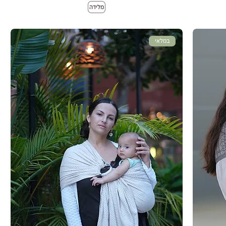
מלידה
במלאי