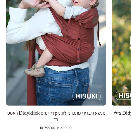
תצוגה מהירה
מנשא היברידי מתכוונן לתינוק דידימוס Didyklick ראסטי
רד
מחיר רגיל
מחיר מבצע