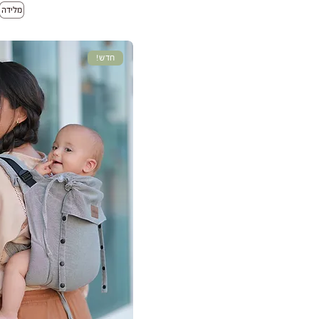
מלידה
חדש!