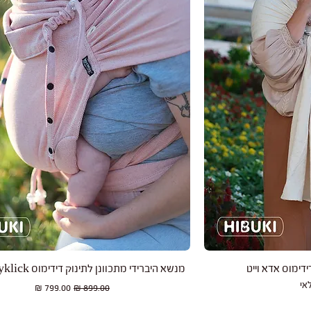
רה
תצוגה מהירה
ימוס אדא וייט
מנשא היברידי מתכוונן לתינוק דידימוס Didyklick צ'ילי
אי
מחיר רגיל
מחיר מבצע