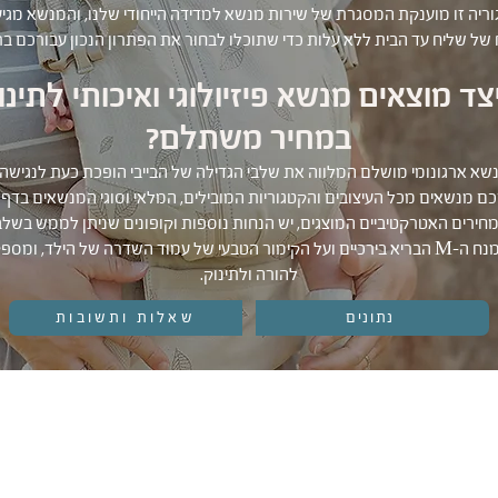
ריה זו מוענקת המסגרת של שירות מנשא למדידה הייחודי שלנו, והמנשא מגי
של שליח עד הבית ללא עלות כדי שתוכלו לבחור את הפתרון הנכון עבורכם ב
צד מוצאים מנשא פיזיולוגי ואיכותי לתינו
במחיר משתלם?
שא ארגונומי מושלם המלווה את שלבי הגדילה של הבייבי הופכת כעת לנגישה
ורכם מנשאים מכל העיצובים והקטגוריות המובילים, המלאי וסוגי המנשאים בדף
חירים האטרקטיביים המוצגים, יש הנחות נוספות וקופונים שניתן לממש בשלב
מתוכננים לשמור על מנח ה-M הבריא בירכיים ועל הקימור הטבעי של עמוד השדרה של הילד
להורה ולתינוק.
נתונים
שאלות ותשובות