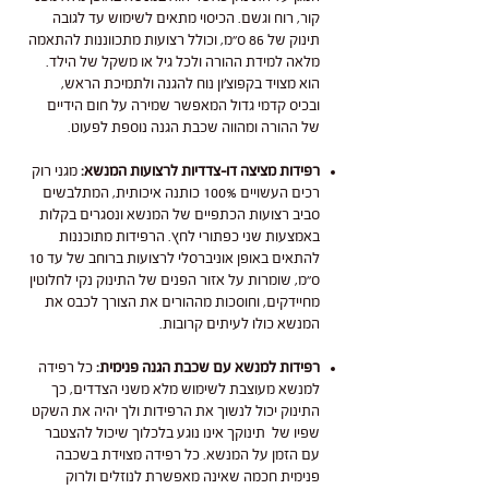
קור, רוח וגשם. הכיסוי מתאים לשימוש עד לגובה
תינוק של 86 ס"מ, וכולל רצועות מתכווננות להתאמה
מלאה למידת ההורה ולכל גיל או משקל של הילד.
הוא מצויד בקפוצ'ון נוח להגנה ולתמיכת הראש,
ובכיס קדמי גדול המאפשר שמירה על חום הידיים
של ההורה ומהווה שכבת הגנה נוספת לפעוט.
רפידות מציצה דו-צדדיות לרצועות המנשא:
מגני רוק
רכים העשויים 100% כותנה איכותית, המתלבשים
סביב רצועות הכתפיים של המנשא ונסגרים בקלות
באמצעות שני כפתורי לחץ. הרפידות מתוכננות
להתאים באופן אוניברסלי לרצועות ברוחב של עד 10
ס"מ, שומרות על אזור הפנים של התינוק נקי לחלוטין
מחיידקים, וחוסכות מההורים את הצורך לכבס את
המנשא כולו לעיתים קרובות.
רפידות למנשא עם שכבת הגנה פנימית:
כל רפידה
למנשא מעוצבת לשימוש מלא משני הצדדים, כך
התינוק יכול לנשוך את הרפידות ולך יהיה את השקט
שפיו של תינוקך אינו נוגע בלכלוך שיכול להצטבר
עם הזמן על המנשא. כל רפידה מצוידת בשכבה
פנימית חכמה שאינה מאפשרת לנוזלים ולרוק