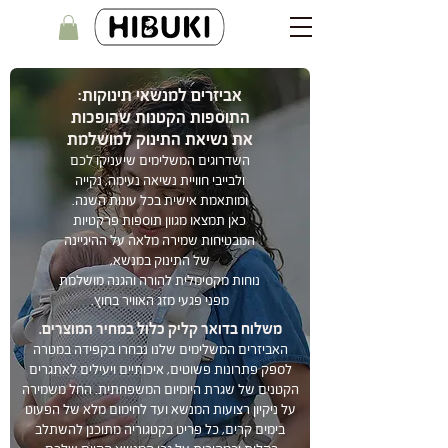
אביזרים למנשאי תינוקות:
התוספות הקטנות שהופכות
את נשיאת התינוק למושלמת
השדרוגים המשלימים שיעניקו לכם
ולבייבי חוויית נשיאה נעימה, נקייה
ומותאמת אישית בכל עונות השנה.
כאן תמצאו מגוון תוספות פרקטיות
המבטיחות שמירה מלאה על ההיגיינה
של התינוק במנשא,
נוחות מקסימלית להורה והגנה מושלמת
מפני פגעי מזג האוויר בחוץ.
משלוח בדואר קליק כלול במחיר המוצרים.
האביזרים המשלימים שלנו נבחרו בקפידה במטרה
לספק פתרונות פשוטים, איכותיים ויעילים לאתגרים
הקטנים של שגרת היומיום המשפחתית. החל משמירה
על ניקיון רצועות המנשא ועד לחימום מלא של הפעוט
בימים קרים, כל פריט בקטגוריה מתוכנן להשתלב